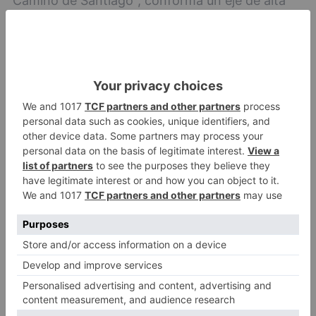
Camino de Santiago", conforma un eje de alta
capacidad entre Logroño y Burgos, que tendrá
continuidad desde Burgos hacia León a través
de la autovía autonómica A-231 y desde
Logroño hacia Pamplona a través de la autovía
foral Navarra A-12.
Burgos
ministerio
transportes
licita
millones
proyecto
nuevo
tramo
a-
LO + VISTO
Matthew Brennan conquista el
1
Castillo y se viste de líder en el
estreno de la Vuelta a Burgos