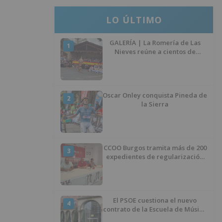
LO ÚLTIMO
GALERÍA | La Romería de Las
1
Nieves reúne a cientos de
personas en Las Machorras
Oscar Onley conquista Pineda de
2
la Sierra
CCOO Burgos tramita más de 200
3
expedientes de regularización
de inmigrantes
El PSOE cuestiona el nuevo
4
contrato de la Escuela de Música
por su “urgencia injustificada”