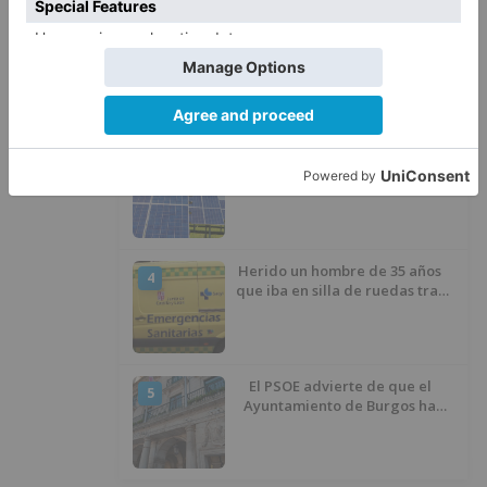
Un incendio intencionado
2
calcina el tobogán del parque
infantil del Barrio del Pilar de
Burgos
Seis proyectos de Burgos
3
recibirán 7,5 millones de euros
para impulsar plantas solares
Herido un hombre de 35 años
4
que iba en silla de ruedas tras
ser atropellado en Burgos
El PSOE advierte de que el
5
Ayuntamiento de Burgos ha
"vaciado la hucha" y depende
del Ministerio para sostener las
inversiones