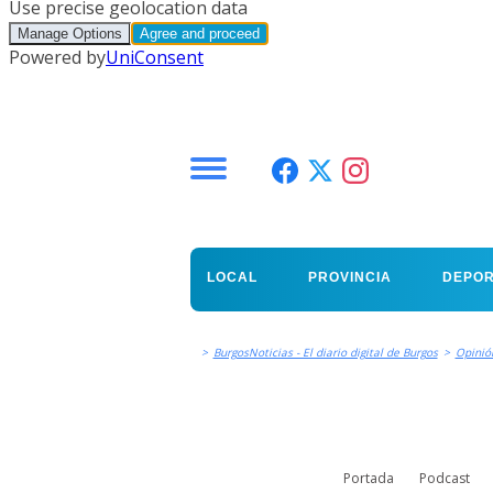
Menú
LOCAL
PROVINCIA
DEPO
>
BurgosNoticias - El diario digital de Burgos
>
Opinió
Portada
Podcast