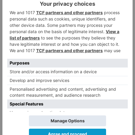
>
BurgosNoticias - El diario digital de Burgos