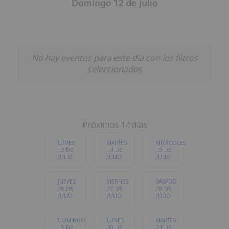
Domingo 12 de julio
POPULARES
MÚSICA
GASTRONOMÍA
No hay eventos para este día con los filtros
FAMILIAR
DEPORTES
ESPECTÁCULOS
seleccionados
LITERATURA Y
OTROS
EXPOSICIONES
CHARLAS
Próximos 14 días
Cualquier categoria
LUNES
MARTES
MIÉRCOLES
13 DE
14 DE
15 DE
JULIO
JULIO
JULIO
JUEVES
VIERNES
SÁBADO
16 DE
17 DE
18 DE
JULIO
JULIO
JULIO
DOMINGO
LUNES
MARTES
19 DE
20 DE
21 DE