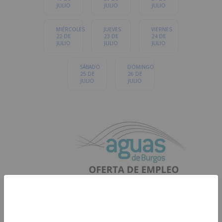
JULIO
JULIO
JULIO
MIÉRCOLES
JUEVES
VIERNES
22 DE
23 DE
24 DE
JULIO
JULIO
JULIO
SÁBADO
DOMINGO
25 DE
26 DE
JULIO
JULIO