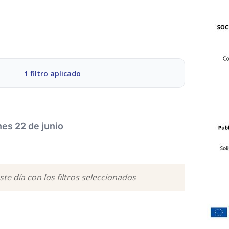
1 filtro aplicado
es 22 de junio
MÚSICA
GASTRONOMÍA
te día con los filtros seleccionados
DEPORTES
ESPECTÁCULOS