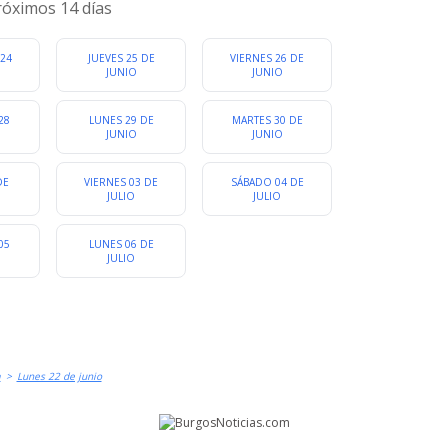
OTROS
EXPOSICIONES
róximos 14 días
ualquier categoria
24
JUEVES 25 DE
VIERNES 26 DE
JUNIO
JUNIO
28
LUNES 29 DE
MARTES 30 DE
JUNIO
JUNIO
DE
VIERNES 03 DE
SÁBADO 04 DE
JULIO
JULIO
05
LUNES 06 DE
JULIO
a
>
Lunes 22 de junio