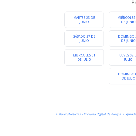
LITERATURA Y CHARLAS
P
C
MARTES 23 DE
MIÉRCOLES 
JUNIO
DE JUNIO
SÁBADO 27 DE
DOMINGO 
JUNIO
DE JUNIO
MIÉRCOLES 01
JUEVES 02 
DE JULIO
JULIO
DOMINGO 
DE JULIO
>
BurgosNoticias - El diario digital de Burgos
>
Agend