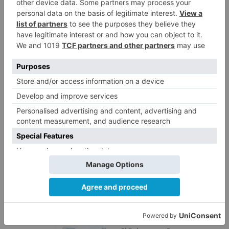
Fútbol Burgos: Lucas Ricoy
5
finaliza su etapa como
blanquinegro
LO ÚLTIMO
Herida una mujer en un
1
accidente en Villarcayo
Más ventajas con el carné 60 CYL
2