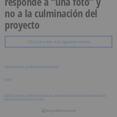
responde a “una foto” y
no a la culminación del
proyecto
Click para leer a la siguiente noticia
>
BurgosNoticias - El diario digital de Burgos
>
Local
>
COVID-19 Burgos: Acuerdo nacional: las cuarentenas de contactos de positivos se
reducirán oficialmente a 10 días