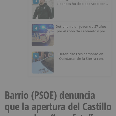
3
Lizancos ha sido operado con
éxito del menisco de su rodilla
izquierda
Detienen a un joven de 27 años
4
por el robo de cableado y por
atentado contra los agentes
Detenidas tres personas en
5
Quintanar de la Sierra con
hachís, cocaína y marihuana
ocultos en su vehículo
Barrio (PSOE) denuncia
que la apertura del Castillo