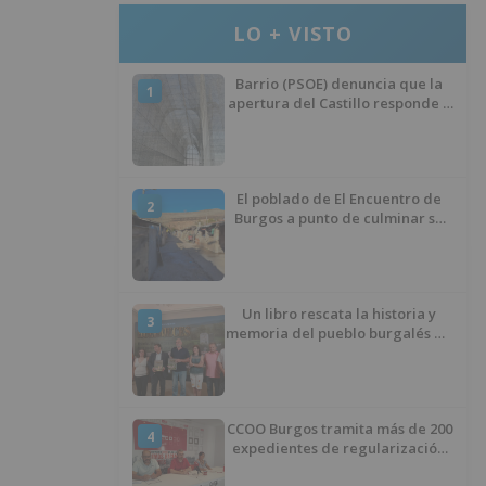
LO + VISTO
Barrio (PSOE) denuncia que la
1
apertura del Castillo responde a
“una foto” y no a la culminación
del proyecto
El poblado de El Encuentro de
2
Burgos a punto de culminar su
proceso de realojo
Un libro rescata la historia y
3
memoria del pueblo burgalés de
Huérmeces
CCOO Burgos tramita más de 200
4
expedientes de regularización
de inmigrantes