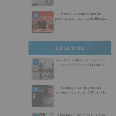
El PSOE denuncia que las
5
piscinas municipales de Burgos
llevan seis meses sin la
desinfección obligatoria contra
plagas
LO ÚLTIMO
Felix Gall asalta el liderato con
1
una exhibición en El Escudo
Santiago Lencina, nuevo
2
refuerzo del Burgos CF para la
temporada 2026/27
El Burgos CF anuncia que Álex