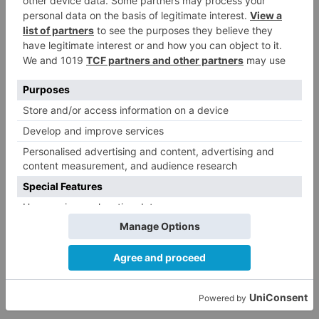
En algunos países, como Francia, se ha
estipulado que la cuarentena se minimice hasta
los 7 días, pero Simón ya avanzó que esa opción
acarreaba más riesgos y una decisión así "va a
llevar más tiempo".
acuerdo
nacional
cuarentenas
contactos
positivos
reducirán
oficialmente
días