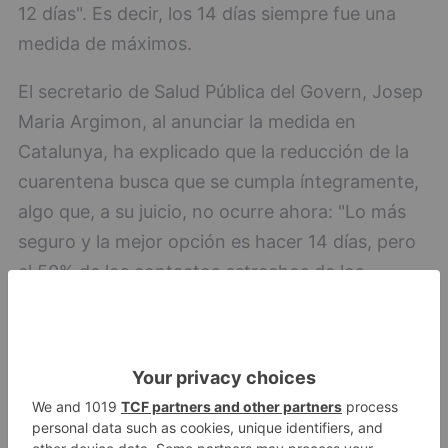
12 días". Es decir, los 14 días siempre fue una
medida de máximos.
El secretario de Salud Pública del Govern, Josep
Maria Argimon, al anunciar la medida en
Catalunya, ha explicado que la reducción de la
cuarentena busca que se cumpla íntegramente,
algo que, a su juicio, no ocurre ahora: "Lo más
seguro y la mejor opción es hacer 14 días, pero
el 50% de los contactos estrechos de los
positivos nos dicen que no la hacen".