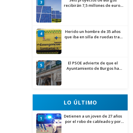
Seis proyectos de Burgos
3
recibirán 7,5 millones de euros
para impulsar plantas solares
Herido un hombre de 35 años
4
que iba en silla de ruedas tras
ser atropellado en Burgos
El PSOE advierte de que el
5
Ayuntamiento de Burgos ha
"vaciado la hucha" y depende
del Ministerio para sostener las
inversiones
LO ÚLTIMO
Detienen a un joven de 27 años
1
por el robo de cableado y por
atentado contra los agentes