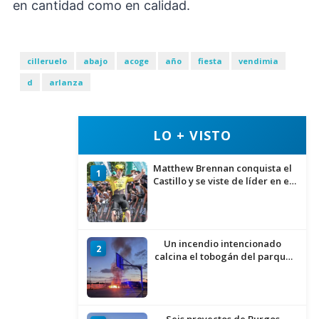
en cantidad como en calidad.
cilleruelo
abajo
acoge
año
fiesta
vendimia
d
arlanza
LO + VISTO
Matthew Brennan conquista el
1
Castillo y se viste de líder en el
estreno de la Vuelta a Burgos
Un incendio intencionado
2
calcina el tobogán del parque
infantil del Barrio del Pilar de
Burgos