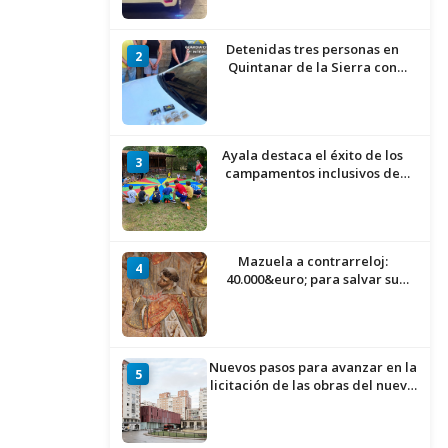
Detenidas tres personas en
2
Quintanar de la Sierra con
hachís, cocaína y marihuana
ocultos en su vehículo
Ayala destaca el éxito de los
3
campamentos inclusivos de
ASPANIAS tras completar todas
las plazas
Mazuela a contrarreloj:
4
40.000&euro; para salvar su
retablo
Nuevos pasos para avanzar en la
5
licitación de las obras del nuevo
Mercado Norte