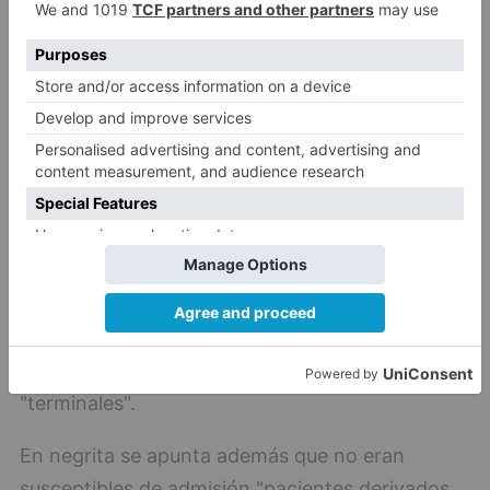
conciencia inferior a 15 en la escala Glasgow,
que fuese un "paciente dependiente para las
actividades de la vida diaria", que tuviese
problemas de alimentación, limitación de
movilidad y cita textualmente "que no pueda
subir un escalón, levantarse de la cama o utilizar
el servicio autónomamente", incontinencia
urinaria o fecal, demencia o enfermedad de
Alzheimer, agitación psicomotriz, pacientes
inmunodeprimidos o trasplantados,
comorbilidad que precise control estricto o
polimedicación compleja o pacientes
"terminales".
En negrita se apunta además que no eran
susceptibles de admisión "pacientes derivados