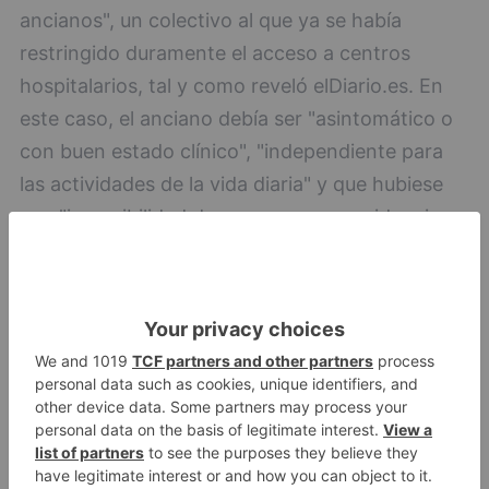
ancianos", un colectivo al que ya se había
restringido duramente el acceso a centros
hospitalarios, tal y como reveló elDiario.es. En
este caso, el anciano debía ser "asintomático o
con buen estado clínico", "independiente para
las actividades de la vida diaria" y que hubiese
una "imposibilidad de regresar a su residencia
hasta negativizar el virus" ?esto hace referencia
a los centros donde no era posible mantener
plantas covid o su tratamiento no era posible?,
en el caso de que la residencia tuviese zonas de
aislamiento, la persona mayor regresaba a esta.
En los criterios de exclusión, el apartado más
amplio, están la alteración del nivel de