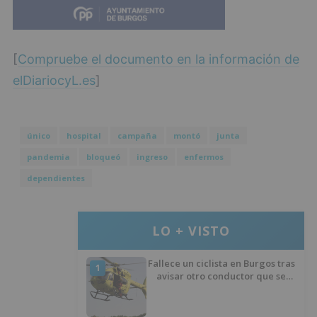
[
Compruebe el documento en la información de
elDiariocyL.es
]
único
hospital
campaña
montó
junta
pandemia
bloqueó
ingreso
enfermos
dependientes
LO + VISTO
Fallece un ciclista en Burgos tras
1
avisar otro conductor que se
había caído de la bicicleta