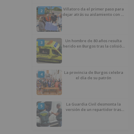
Villatoro da el primer paso para
2
dejar atrás su aislamiento con el
inicio de la senda peatonal y
ciclista
Un hombre de 80 años resulta
3
herido en Burgos tras la colisión
entre un turismo y un camión
La provincia de Burgos celebra
4
el día de su patrón
La Guardia Civil desmonta la
5
versión de un repartidor tras
desaparecer 3.256 euros