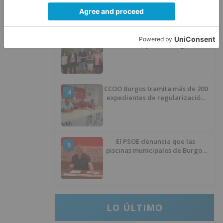
proceso de realojo
Un libro rescata la historia y
3
memoria del pueblo burgalés de
Huérmeces
CCOO Burgos tramita más de 200
4
expedientes de regularización
de inmigrantes
El PSOE denuncia que las
5
piscinas municipales de Burgos
llevan seis meses sin la
desinfección obligatoria contra
plagas
LO ÚLTIMO