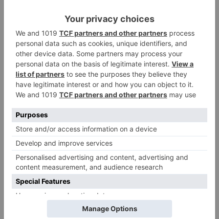
zona abierta o en la cerrada. Dispondrá de una
acreditación, acceso a las duchas a la zona de
dormir y de comidas.
Burgos
universidad
acoge
nueva
edición
ubuparty
LO + VISTO
Barrio (PSOE) denuncia que la
1
apertura del Castillo responde a
“una foto” y no a la culminación
del proyecto
El poblado de El Encuentro de
2
Burgos a punto de culminar su