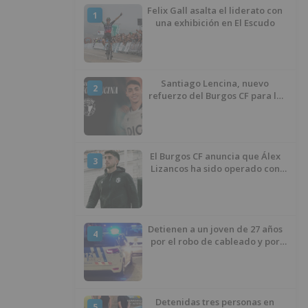
Felix Gall asalta el liderato con
1
una exhibición en El Escudo
Santiago Lencina, nuevo
2
refuerzo del Burgos CF para la
temporada 2026/27
El Burgos CF anuncia que Álex
3
Lizancos ha sido operado con
éxito del menisco de su rodilla
izquierda
Detienen a un joven de 27 años
4
por el robo de cableado y por
atentado contra los agentes
Detenidas tres personas en
5