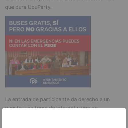
que dura UbuParty.
La entrada de participante da derecho a un
puesto, una toma de internet y una de
electricidad. Además, podrá participar en todas
las actividades, talleres y torneos sean en la