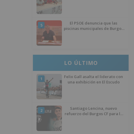
de inmigrantes
El PSOE denuncia que las
5
piscinas municipales de Burgos
llevan seis meses sin la
desinfección obligatoria contra
plagas
LO ÚLTIMO
Felix Gall asalta el liderato con
1
una exhibición en El Escudo
Santiago Lencina, nuevo
2
refuerzo del Burgos CF para la
temporada 2026/27