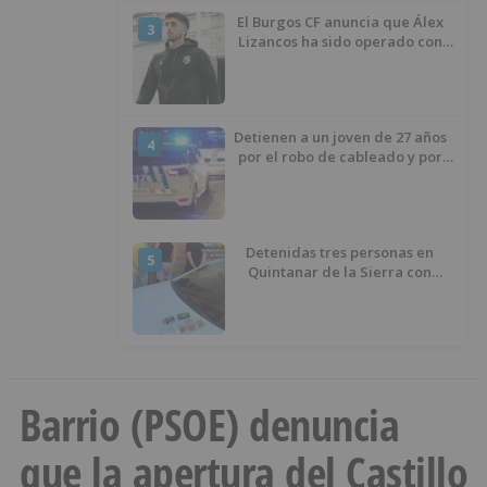
El Burgos CF anuncia que Álex
3
Lizancos ha sido operado con
éxito del menisco de su rodilla
izquierda
Detienen a un joven de 27 años
4
por el robo de cableado y por
atentado contra los agentes
Detenidas tres personas en
5
Quintanar de la Sierra con
hachís, cocaína y marihuana
ocultos en su vehículo
Barrio (PSOE) denuncia
que la apertura del Castillo