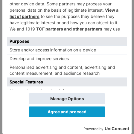
absolutas requerirán invitación expresa del
Instituto provincial para el Deporte y la
Juventud (IDJ) de la Diputación de Burgos, por
lo que todos los atletas que quieran competir en
Atapuerca deberán solicitarlo por correo
electrónico a la dirección
crossatapuerca@diputaciondeburgos.es
indicando en el asunto 'Solicitud de Inscripción'.
selección
irlanda
preparará
xiv
cross
atapuerca
europeo
campo
través
Clasificacion Segunda División LaLiga
Hypermotion
Clasificacion Nacional ACB Liga