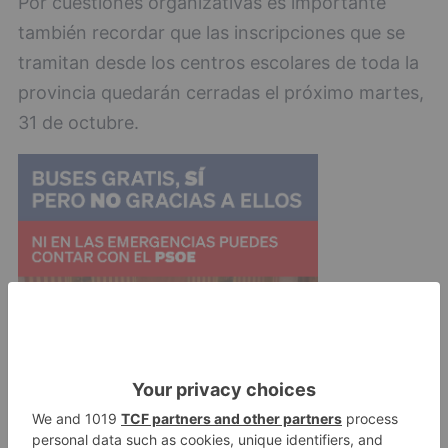
Por cuestiones organizativas es importante
también recordar que las inscripciones que se
tramitan desde los centros escolares de toda la
provincia quedarán cerradas el próximo martes,
31 de octubre.
Como viene siendo habitual, las pruebas