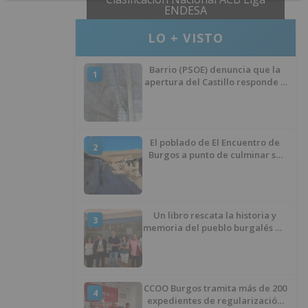
ENDESA
LO + VISTO
Barrio (PSOE) denuncia que la
1
apertura del Castillo responde a
“una foto” y no a la culminación
del proyecto
El poblado de El Encuentro de
2
Burgos a punto de culminar su
proceso de realojo
Un libro rescata la historia y
3
memoria del pueblo burgalés de
Huérmeces
CCOO Burgos tramita más de 200
4
expedientes de regularización