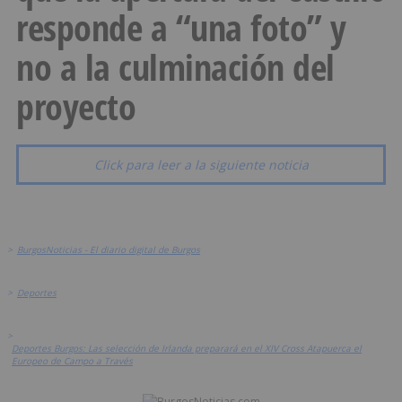
responde a “una foto” y
no a la culminación del
proyecto
Click para leer a la siguiente noticia
>
BurgosNoticias - El diario digital de Burgos
>
Deportes
>
Deportes Burgos: Las selección de Irlanda preparará en el XIV Cross Atapuerca el
Europeo de Campo a Través