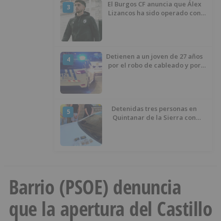
El Burgos CF anuncia que Álex
3
Lizancos ha sido operado con
éxito del menisco de su rodilla
izquierda
Detienen a un joven de 27 años
4
por el robo de cableado y por
atentado contra los agentes
Detenidas tres personas en
5
Quintanar de la Sierra con
hachís, cocaína y marihuana
ocultos en su vehículo
Barrio (PSOE) denuncia
que la apertura del Castillo