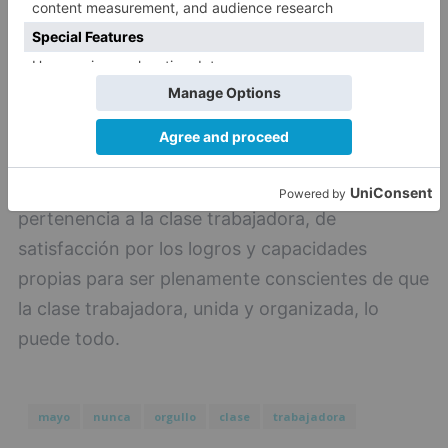
Estamos ante un 1º de Mayo singular pero,
aunque no podamos encontrarnos en las calles,
ahora más que nunca seguiremos con nuestras
reivindicaciones. Porque, ahora más que nunca,
es necesario retomar el sentimiento de
pertenencia a la clase trabajadora, de
satisfacción por los logros y capacidades
propias para ser plenamente conscientes de que
la clase trabajadora, unida y organizada, lo
puede todo.
mayo
nunca
orgullo
clase
trabajadora