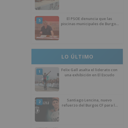
El PSOE denuncia que las
5
piscinas municipales de Burgos
llevan seis meses sin la
desinfección obligatoria contra
plagas
LO ÚLTIMO
Felix Gall asalta el liderato con
1
una exhibición en El Escudo
Santiago Lencina, nuevo
2
refuerzo del Burgos CF para la
temporada 2026/27