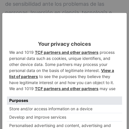
de sensibilidad ante los problemas de las
personas. Inversión en ciencia, tecnología e
innovación, que oriente la recuperación hacia un
modelo de desarrollo económico justo y
medioambientalmente sostenible. Para todo ello,
es necesario un gran pacto estatal y
autonómico.