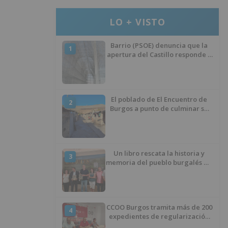
LO + VISTO
Barrio (PSOE) denuncia que la
1
apertura del Castillo responde a
“una foto” y no a la culminación
del proyecto
El poblado de El Encuentro de
2
Burgos a punto de culminar su
proceso de realojo
Un libro rescata la historia y
3
memoria del pueblo burgalés de
Huérmeces
CCOO Burgos tramita más de 200
4
expedientes de regularización
de inmigrantes