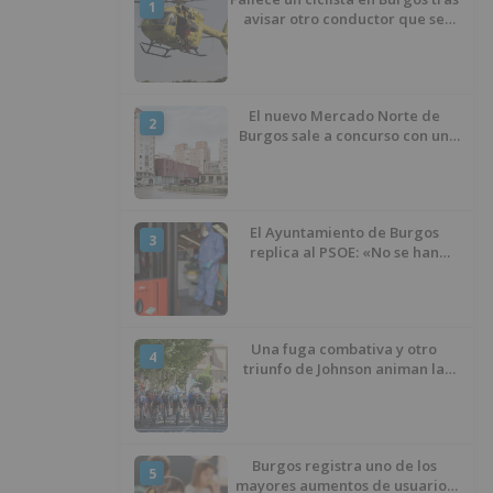
1
avisar otro conductor que se
había caído de la bicicleta
El nuevo Mercado Norte de
2
Burgos sale a concurso con un
presupuesto de 21,7 millones
El Ayuntamiento de Burgos
3
replica al PSOE: «No se han
interrumpido» las
desinfecciones municipales
Una fuga combativa y otro
4
triunfo de Johnson animan la
penúltima jornada de la Vuelta a
Burgos
Burgos registra uno de los
5
mayores aumentos de usuarios