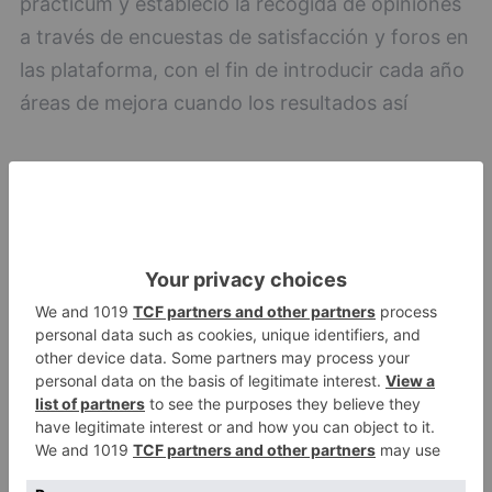
prácticum y estableció la recogida de opiniones
a través de encuestas de satisfacción y foros en
las plataforma, con el fin de introducir cada año
áreas de mejora cuando los resultados así
futuro
maestros
entrarán
clases
lunes
LO + VISTO
Detienen a un joven de 27 años
1
por el robo de cableado y por
atentado contra los agentes
Calor y posibles tormentas en
2
Burgos durante el eclipse del 12
de agosto