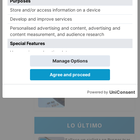
Santiago Lencina, nuevo
3
refuerzo del Burgos CF para la
temporada 2026/27
El Burgos CF anuncia que Álex
4
Lizancos ha sido operado con
éxito del menisco de su rodilla
izquierda
Detenidas tres personas en
5
Quintanar de la Sierra con
hachís, cocaína y marihuana
ocultos en su vehículo
LO ÚLTIMO
Fallece un ciclista en Burgos tras