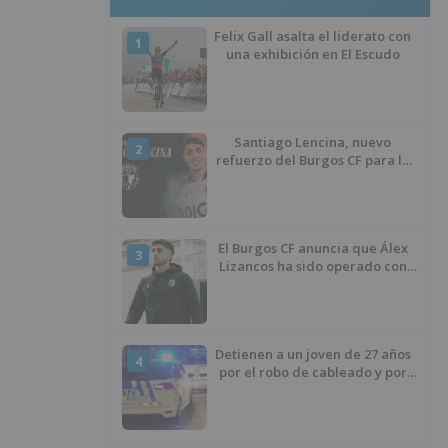
Felix Gall asalta el liderato con
1
una exhibición en El Escudo
Santiago Lencina, nuevo
2
refuerzo del Burgos CF para la
temporada 2026/27
El Burgos CF anuncia que Álex
3
Lizancos ha sido operado con
éxito del menisco de su rodilla
izquierda
Detienen a un joven de 27 años
4
por el robo de cableado y por
atentado contra los agentes