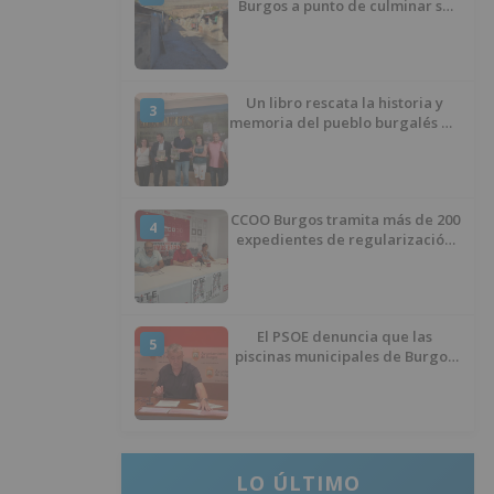
Burgos a punto de culminar su
proceso de realojo
Un libro rescata la historia y
3
memoria del pueblo burgalés de
Huérmeces
CCOO Burgos tramita más de 200
4
expedientes de regularización
de inmigrantes
El PSOE denuncia que las
5
piscinas municipales de Burgos
llevan seis meses sin la
desinfección obligatoria contra
plagas
LO ÚLTIMO