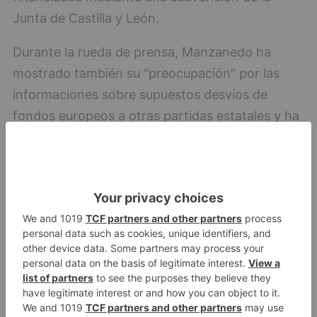
Junta de Castilla y León.
Durante la rueda de prensa, Manzanedo ha
mostrado también su “preocupación” por las
informaciones sobre supuestos desvíos de
fondos europeos a otras partidas estatales y ha
asegurado que esta situación podría afectar a
futuras convocatorias para los ayuntamientos.
En este sentido, ha recordado que Burgos optó
a una línea de ayudas para vivienda asequible en
Gamonal valorada en 20 millones de euros, de
los cuales aspiraba a recibir 12 millones de
financiación europea.