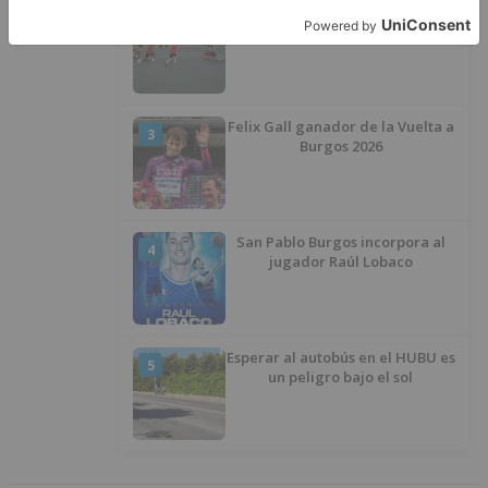
El Balonmano Burgos se
2
concentrará en Bejar
Felix Gall ganador de la Vuelta a
3
Burgos 2026
San Pablo Burgos incorpora al
4
jugador Raúl Lobaco
Esperar al autobús en el HUBU es
5
un peligro bajo el sol