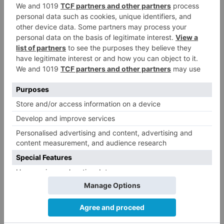
La provincia de Burgos celebra
4
el día de su patrón
La Guardia Civil desmonta la
5
versión de un repartidor tras
desaparecer 3.256 euros
LO ÚLTIMO
Más ventajas con el carné 60 CYL
1