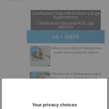
Clasificacion Segunda División LaLiga
Hypermotion
Clasificacion Nacional ACB Liga
ENDESA
LO + VISTO
Fallece un ciclista en Burgos tras
1
avisar otro conductor que se
había caído de la bicicleta
Villatoro da el primer paso para
2
dejar atrás su aislamiento con el
inicio de la senda peatonal y
ciclista
Un hombre de 80 años resulta
3
herido en Burgos tras la colisión
entre un turismo y un camión