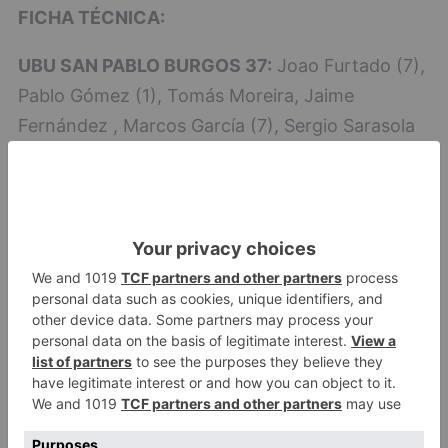
FICHA TÉCNICA:
UBU SAN PABLO BURGOS 37:
Joao Furtado (7),
Pablo Gómez (1), Tomás Moreira, Jaime
Fernández , Marcos García (7), Sergio Sarasola
(1), Jaime González (4), Fabrizio Casanova (2),
Miguel Malo, Pedro Martins (1), Gerard Forns,
Daniel Santamaría, Brian Estébanez (6), Adrián
Sánchez (7), Asier Pedroarena (1) y Gonzalo
Andino.
BLENDIO SINFÍN SANTANDER CIUDAD 25:
Víctor Doval Vázquez, Gustavo Alonso Gómez,
Marcos Domínguez Sanz (6) , Aarón Pardo
Castro, Marcos Aguilella Fabregat (7), Adrián
Urdiales Isa, Pol Sanz Rodríguez, Marcos