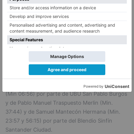
Casado Pérez (1), Pol Quiroga Durán, Hugo
Revuelta Aja (1), Pablo Manuel Traspuesto Merlín
(2), Federico Saud Sulak (3), Sergio Rubio San
Emeteri (1), Juan Adrián Rasines (1), Matías
Salvador Paya Matus y Samuel Mantecón
Hermana (3).
ÁRBITROS:
Víctor Rollán Martín y Sergio
Martínez Mirón (Fed. Terr. Andaluza y Fed. de la
C. Valenciana). Exclusiones de Pedro Martins
(Min 06:56) por parte de UBU San Pablo Burgos
y de Pablo Manuel Traspuesto Merlin (Min.
37:44) y de Samuel Mantecón Hermana (Min.
23:57 y 56:15) por parte del Blendio Sinfín
Santander Ciudad.