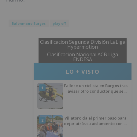
Balonmano Burgos
play off
Clasificacion Segunda División LaLiga
Hypermotion
Clasificacion Nacional ACB Liga
ENDESA
LO + VISTO
Fallece un ciclista en Burgos tras
1
avisar otro conductor que se
había caído de la bicicleta
Villatoro da el primer paso para
2
dejar atrás su aislamiento con el
inicio de la senda peatonal y
ciclista