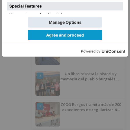
Barrio (PSOE) denuncia que la
1
apertura del Castillo responde a
“una foto” y no a la culminación
del proyecto
El poblado de El Encuentro de
2
Burgos a punto de culminar su
proceso de realojo
Un libro rescata la historia y
3
memoria del pueblo burgalés de
Huérmeces
CCOO Burgos tramita más de 200
4
expedientes de regularización
de inmigrantes