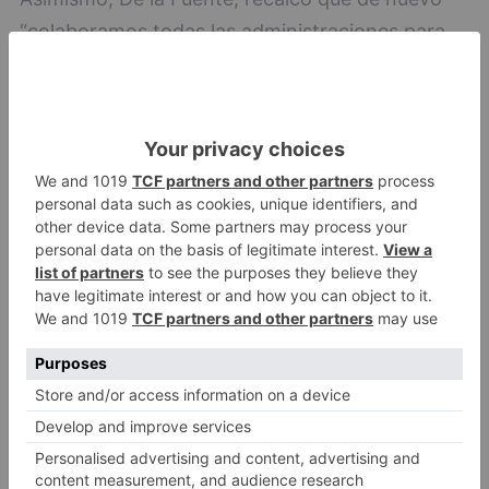
“colaboramos todas las administraciones para
que este evento se desarrolle con la máximo
normalidad y con todas las garantías para
participantes y asistentes”. Además, esta
reunión de trabajo “reedita la buena sintonía y
colaboración entre instituciones que se repite
año a año”
Castilla y León
Junta de Castilla y León
Clasificacion Segunda División LaLiga
Hypermotion
Clasificacion Nacional ACB Liga
ENDESA
LO + VISTO