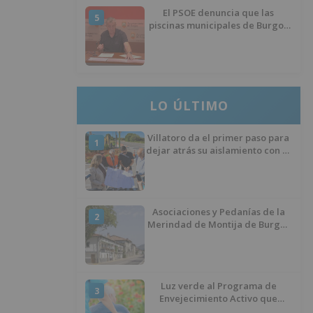
El PSOE denuncia que las
5
piscinas municipales de Burgos
llevan seis meses sin la
desinfección obligatoria contra
plagas
LO ÚLTIMO
Villatoro da el primer paso para
1
dejar atrás su aislamiento con el
inicio de la senda peatonal y
ciclista
Asociaciones y Pedanías de la
2
Merindad de Montija de Burgos
piden la reapertura de la
farmacia de Villasante
Luz verde al Programa de
3
Envejecimiento Activo que
experimenta cada una mayor