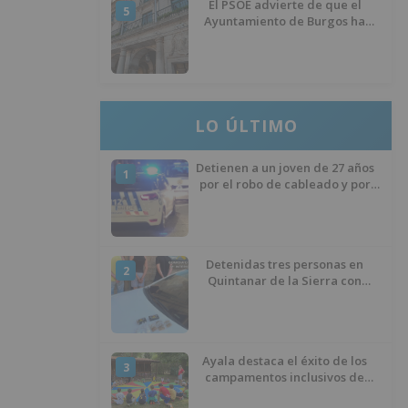
El PSOE advierte de que el
5
Ayuntamiento de Burgos ha
"vaciado la hucha" y depende
del Ministerio para sostener las
inversiones
LO ÚLTIMO
Detienen a un joven de 27 años
1
por el robo de cableado y por
atentado contra los agentes
Detenidas tres personas en
2
Quintanar de la Sierra con
hachís, cocaína y marihuana
ocultos en su vehículo
Ayala destaca el éxito de los
3
campamentos inclusivos de
ASPANIAS tras completar todas