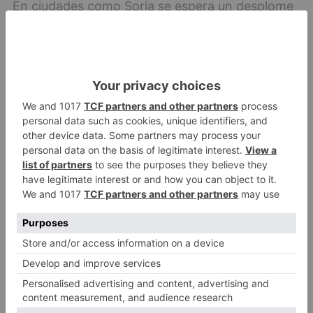
En ciudades como Soria se espera un desplome
térmico muy acusado, con máximas cercanas a
los 10 ºC el viernes, valores muy bajos para
mediados de mayo. El sábado seguirá el
ambiente frío, aunque con una ligera
recuperación de las temperaturas en algunas
zonas. En conjunto, todo apunta a que este año
los ‘Santos del Hielo’ podrían cumplir su
tradicional fama de traer un episodio de frío
tardío.
Burgos
Agricultura
meteoroogía
Tiempo
LO + VISTO