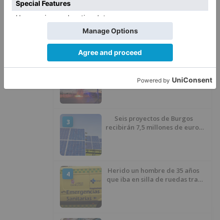
Matthew Brennan conquista el
1
Castillo y se viste de líder en el
estreno de la Vuelta a Burgos
Un incendio intencionado
2
calcina el tobogán del parque
infantil del Barrio del Pilar de
Burgos
Seis proyectos de Burgos
3
recibirán 7,5 millones de euros
para impulsar plantas solares
Herido un hombre de 35 años
4
que iba en silla de ruedas tras
ser atropellado en Burgos