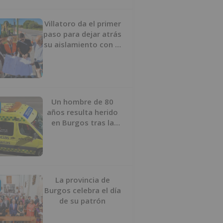
Villatoro da el primer
paso para dejar atrás
su aislamiento con el
inicio de la senda
peatonal y ciclista
Un hombre de 80
años resulta herido
en Burgos tras la
colisión entre un
turismo y un camión
La provincia de
Burgos celebra el día
de su patrón