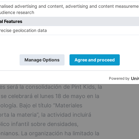
val, Marta Martínez, ha explicado que el
ience es “romper las barreras entre la
o la investigación fuera de las aulas y
spacios cotidianos como los bares.
án durante las jornadas destacan la salud
 inteligencia artificial, la sostenibilidad, la
o la evolución, con la participación de
reas del conocimiento.
s será la consolidación de Pint Kids, la
e se celebrará el lunes 18 de mayo en la
logía. Bajo el título “Materiales
 la materia”, la actividad incluirá
ico infantil sobre densidades,
ianos. La organización ha limitado la