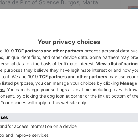
dora de Pint of Science Burgos, Marta
tor Aragón, integrante del equipo
5
to de Burgos ha destacado la importancia
ten la divulgación científica y acerquen la
rlos Niño ha subrayado que “la ciencia y el
ales para el progreso social, la innovación
ía crítica y comprometida”.
 ha puesto el acento en la responsabilidad
dar el conocimiento generado en
tigación al conjunto de la ciudadanía.
rzo de los investigadores participantes
os a un formato accesible y cercano.