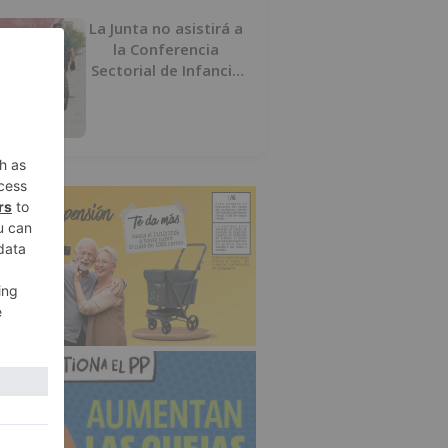
La Junta no asistirá a
la Conferencia
Sectorial de Infancia
y pide el retorno de
los menores a
Marruecos desde
Ceuta