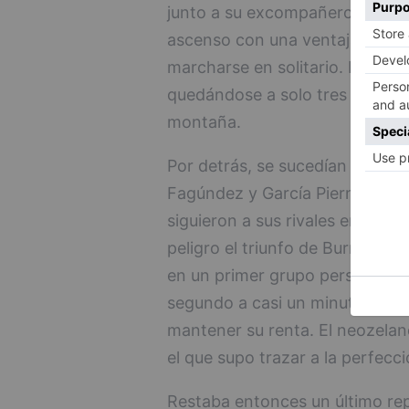
junto a su excompañero David D
ascenso con una ventaja de 30
marcharse en solitario. Burnett 
quedándose a solo tres puntos de
montaña.
Por detrás, se sucedían los at
Fagúndez y García Pierna hicie
siguieron a sus rivales en tod
peligro el triunfo de Burnett. 
en un primer grupo perseguidor
segundo a casi un minuto. Ambo
mantener su renta. El neozelan
el que supo trazar a la perfecc
Restaba entonces un último rep