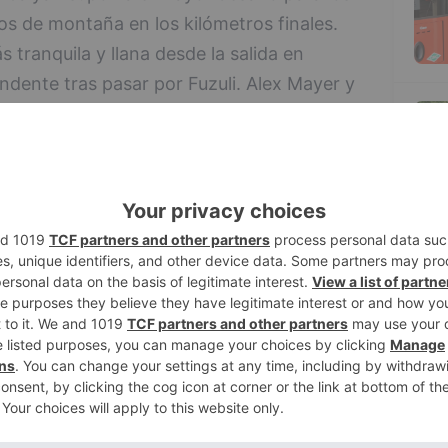
tos de montaña en los kilómetros finales.
 tranquila y llana desde la salida en
endente tras pasar por Fuzuli. Alex Mayer y
 día antes completó una buena escapada,
5
us escaladores. Durante más de 30
n siempre en subida y esto seleccionó
 que quedaría reducido a apenas una
ellos aguantaban cuatro escaladores del
ndez, Josh Burnett, Carlos García Pierna y
n metidos en la pelea por la general, por
sde lejos. Una vez fue atrapada la fuga, a
 al ataque Burnett en las últimas rampas
és logró distanciarse en cabeza de carrera