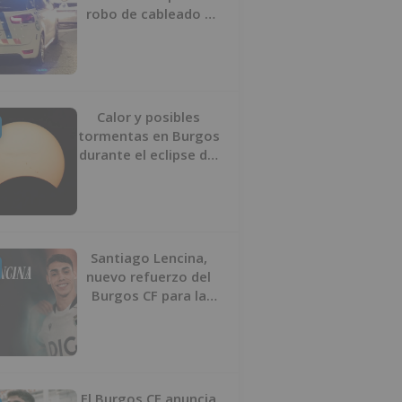
robo de cableado y
por atentado contra
los agentes
Calor y posibles
tormentas en Burgos
durante el eclipse del
12 de agosto
Santiago Lencina,
nuevo refuerzo del
Burgos CF para la
temporada 2026/27
El Burgos CF anuncia