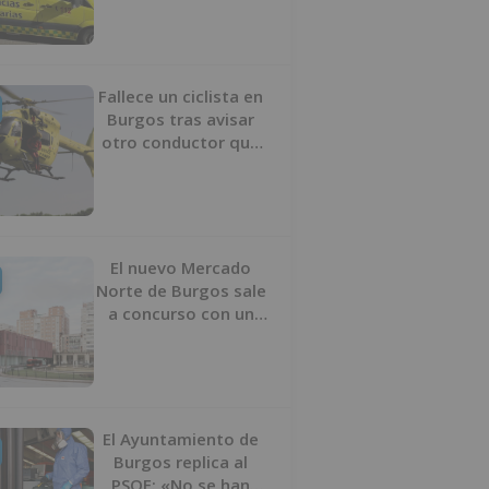
turismo y un camión
Fallece un ciclista en
Burgos tras avisar
otro conductor que
se había caído de la
bicicleta
El nuevo Mercado
Norte de Burgos sale
a concurso con un
presupuesto de 21,7
millones
El Ayuntamiento de
Burgos replica al
PSOE: «No se han