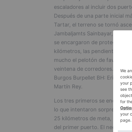
escaladores al incluir dos puer
Después de una parte inicial más
Tartar, el terreno se tornó asc
Jambaljamts Sainbayar, que un
se encargaron de proteger a s
kilómetros, las pendientes era
mucho el pelotón de favoritos,
veintena de corredores. Entre 
Burgos Burpellet BH: Eric Fagú
Martín Rey.
Los tres primeros se encontraba
lo que intentaron sorprender de
25 kilómetros de meta, se lanzó
del primer puerto. El neozeland