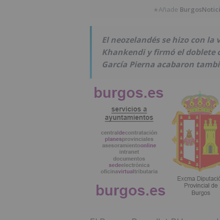
Añade
BurgosNotic
★
El neozelandés se hizo con la v
Khankendi y firmó el doblete c
García Pierna acabaron tambié