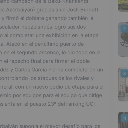
clamó campeón de la Baku-Khankendi
de Azerbaiyán) gracias a un Josh Burnett
a y firmó el doblete ganando también la
 escalador neozelandés logró sus dos
2
 al completar una exhibición en la etapa
ca. Atacó en el penúltimo puerto de
o en el segundo ascenso, lo dio todo en la
n el repecho final para firmar el doble
ndez y Carlos García Pierna completaron un
3
ontrolando los ataques de los rivales y
general, con un nuevo podio de etapa para el
emio por equipos para el equipo que dirige
asienta en el puesto 23º del ranking UCI
4
rbaiyán suponía el mayor desafío para los