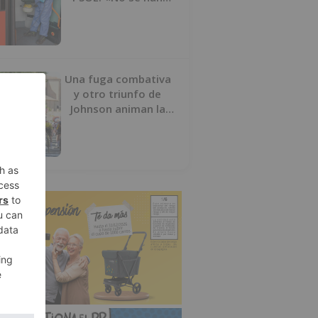
interrumpido» las
desinfecciones
municipales
Una fuga combativa
y otro triunfo de
Johnson animan la
penúltima jornada de
la Vuelta a Burgos