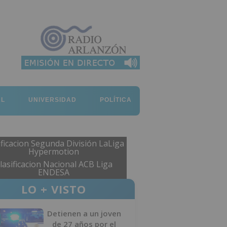
AL
UNIVERSIDAD
POLÍTICA
ificacion Segunda División LaLiga
Hypermotion
lasificacion Nacional ACB Liga
ENDESA
LO + VISTO
Detienen a un joven
de 27 años por el