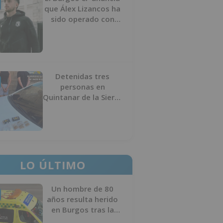
que Álex Lizancos ha
sido operado con
éxito del menisco de
su rodilla izquierda
Detenidas tres
personas en
Quintanar de la Sierra
con hachís, cocaína y
marihuana ocultos en
su vehículo
LO ÚLTIMO
Un hombre de 80
años resulta herido
en Burgos tras la
colisión entre un