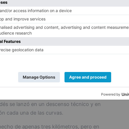
elgado. Ambos llegaron al siguiente
 segundos y el neozelandés decidió
coronaría el puerto de ?u?a en solitario,
l maillot rojo de la clasificación de la
aques que rompieron el grupo, pero
ron un gran trabajo de equipo. Ambos
o momento para evitar que pusieran en
Al paso por la cima, el uruguayo marchaba
 a medio minuto y el madrileño, en un
s se unirían en la bajada, pero Josh supo
dés se lanzó en un descenso técnico y en
ión cada una de las curvas.
echo de apenas tres kilómetros, pero en