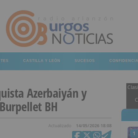
RTES
CASTILLA Y LEÓN
SUCESOS
CONFIDENCI
Clas
uista Azerbaiyán y
C
Burpellet BH
Actualizado
14/05/2026 18:08
1