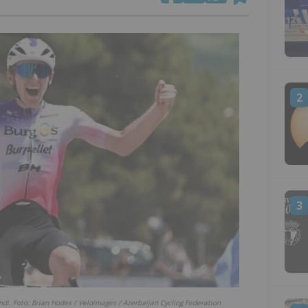
2
3
ndi. Foto: Brian Hodes / VeloImages / Azerbaijan Cycling Federation