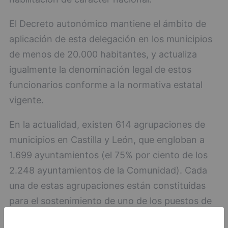
El Decreto autonómico mantiene el ámbito de
aplicación de esta delegación en los municipios
de menos de 20.000 habitantes, y actualiza
igualmente la denominación legal de estos
funcionarios conforme a la normativa estatal
vigente.
En la actualidad, existen 614 agrupaciones de
municipios en Castilla y León, que engloban a
1.699 ayuntamientos (el 75% por ciento de los
2.248 ayuntamientos de la Comunidad). Cada
una de estas agrupaciones están constituidas
para el sostenimiento de uno de los puestos de
funcionario local con habilitación nacional,