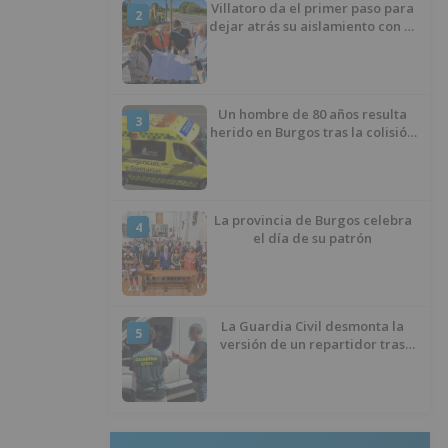
Villatoro da el primer paso para
2
dejar atrás su aislamiento con el
inicio de la senda peatonal y
ciclista
Un hombre de 80 años resulta
3
herido en Burgos tras la colisión
entre un turismo y un camión
La provincia de Burgos celebra
4
el día de su patrón
La Guardia Civil desmonta la
5
versión de un repartidor tras
desaparecer 3.256 euros