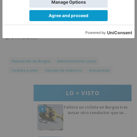
en las Cortes de Castilla y León, ha sido
informada favorablemente por el Consejo de
Cooperación Local, así como por la Comisión
Mixta entre la Comunidad y las diputaciones
provinciales.
Diputación de Burgos
Administración Local
Castilla y León
Consejo de Gobierno
Actualidad
LO + VISTO
Fallece un ciclista en Burgos tras
1
avisar otro conductor que se
había caído de la bicicleta