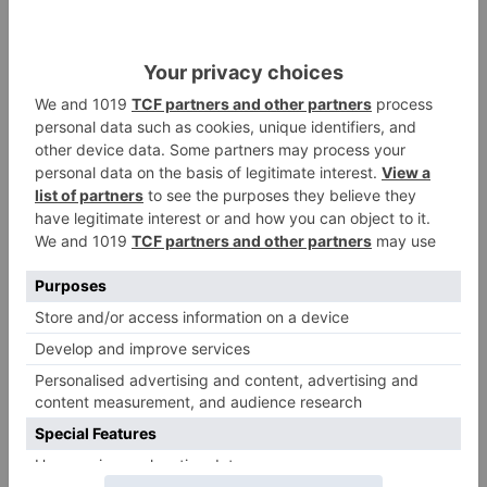
manteniendo un 37% del total de los 1.643
puestos de este tipo que hay en el conjunto de
Castilla y León.
La modificación de esta norma, que fue
comprometida por el consejero de la Presidencia