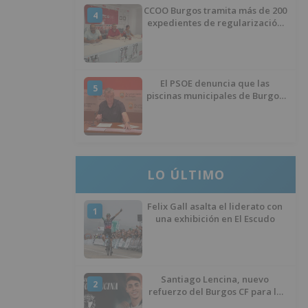
CCOO Burgos tramita más de 200
4
expedientes de regularización
de inmigrantes
El PSOE denuncia que las
5
piscinas municipales de Burgos
llevan seis meses sin la
desinfección obligatoria contra
plagas
LO ÚLTIMO
Felix Gall asalta el liderato con
1
una exhibición en El Escudo
Santiago Lencina, nuevo
2
refuerzo del Burgos CF para la
temporada 2026/27