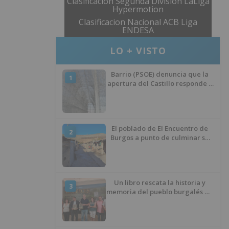
Clasificacion Segunda División LaLiga
Hypermotion
Clasificacion Nacional ACB Liga
ENDESA
LO + VISTO
Barrio (PSOE) denuncia que la
1
apertura del Castillo responde a
“una foto” y no a la culminación
del proyecto
El poblado de El Encuentro de
2
Burgos a punto de culminar su
proceso de realojo
Un libro rescata la historia y
3
memoria del pueblo burgalés de
Huérmeces