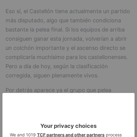
Eso sí, el Castellón tiene actualmente un partido
más disputado, algo que también condiciona
bastante la pelea final. Si los equipos de arriba
consiguen ganar esta jornada, volverían a abrir
un colchón importante y el ascenso directo se
complicaría muchísimo para los castellonenses.
Pero a día de hoy, según la clasificación
corregida, siguen plenamente vivos.
Por detrás aparece ya el grupo que pelea
principalmente por el playoff.
La lucha por el Play-Off se apretaría por
completo