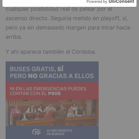
cualquier posibilidad real de pelear por el
ascenso directo. Seguiría metido en playoff, sí,
pero ya sin demasiado margen para mirar hacia
arriba.
Y ahí aparece también el Córdoba.