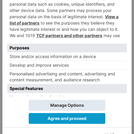
La Unión Deportiva Las Palmas mantendría sus
66 puntos actuales sin variación alguna. Lo
mismo sucede con el Eibar, que seguiría con 64
puntos sin haber sido especialmente
beneficiado ni perjudicado durante la
temporada.
El Burgos, sin embargo, sí ganaría un punto y
pasaría de 63 a 64, acercándose todavía más a
la pelea por el playoff. Es una diferencia
pequeña, pero suficiente para seguir
completamente enganchado a la lucha.
El caso contrario es el Málaga.
El conjunto andaluz perdería dos puntos y
bajaría de 66 a 64, alejándose prácticamente de