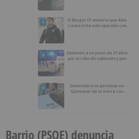
El Burgos CF anuncia que Álex
3
Lizancos ha sido operado con
éxito del menisco de su rodilla
izquierda
Detienen a un joven de 27 años
4
por el robo de cableado y por
atentado contra los agentes
Detenidas tres personas en
5
Quintanar de la Sierra con
hachís, cocaína y marihuana
ocultos en su vehículo
Barrio (PSOE) denuncia