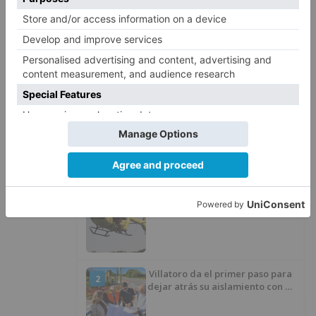
hoy serían más probables en el norte, o por el
contrario, reforzar aún más la entrada de aire
cálido.
calor
dana
tiempo
LO + VISTO
Fallece un ciclista en Burgos tras
1
avisar otro conductor que se
había caído de la bicicleta
Villatoro da el primer paso para
2
dejar atrás su aislamiento con el
inicio de la senda peatonal y
ciclista