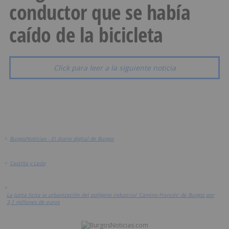
conductor que se había
caído de la bicicleta
Click para leer a la siguiente noticia
>
BurgosNoticias - El diario digital de Burgos
>
Castilla y León
>
La Junta licita la urbanización del polígono industrial ‘Camino Francés’ de Burgos por
3,1 millones de euros