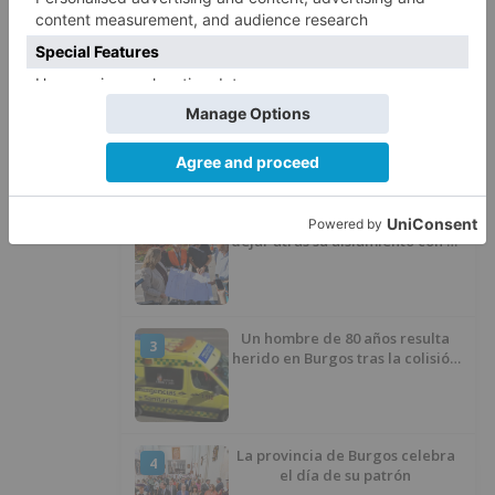
LO + VISTO
Fallece un ciclista en Burgos tras
1
avisar otro conductor que se
había caído de la bicicleta
Villatoro da el primer paso para
2
dejar atrás su aislamiento con el
inicio de la senda peatonal y
ciclista
Un hombre de 80 años resulta
3
herido en Burgos tras la colisión
entre un turismo y un camión
La provincia de Burgos celebra
4
el día de su patrón