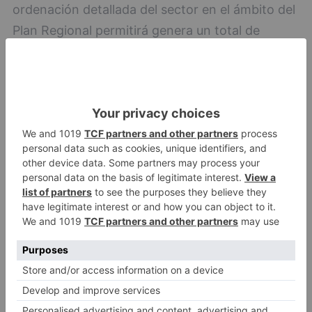
ordenación detallada del sector en el ámbito del
Plan Regional permitirá genera un total de
287.927,92 metros cuadrados de superficie
total, de los que 225.853,93 metros cuadrados
corresponderán a suelo industrial neto, con una
edificabilidad de 141.666,53 metros cuadrados.
Además, se contemplan 29.998,55 metros
cuadrados destinados a espacios libres públicos,
11.555,80 metros cuadrados para equipamientos
públicos y 20.519,64 metros cuadrados de viario
público.
Río Arlanzón
Infraestructuras
Castilla y León
Junta de Castilla y León
Salud
Sociedad
Desarrollo