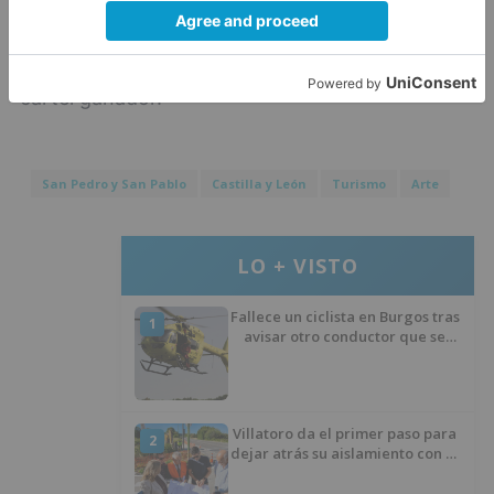
alcanzado este año y ha valorado especialmente
la unanimidad del jurado a la hora de escoger el
cartel ganador.
San Pedro y San Pablo
Castilla y León
Turismo
Arte
LO + VISTO
Fallece un ciclista en Burgos tras
1
avisar otro conductor que se
había caído de la bicicleta
Villatoro da el primer paso para
2
dejar atrás su aislamiento con el
inicio de la senda peatonal y
ciclista