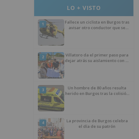
LO + VISTO
Fallece un ciclista en Burgos tras
1
avisar otro conductor que se
había caído de la bicicleta
Villatoro da el primer paso para
2
dejar atrás su aislamiento con el
inicio de la senda peatonal y
ciclista
Un hombre de 80 años resulta
3
herido en Burgos tras la colisión
entre un turismo y un camión
La provincia de Burgos celebra
4
el día de su patrón