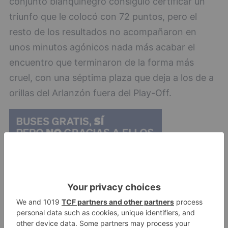
conjunto blanquinegro consiguió certificar un
triunfo que le colocó con 72 puntos, pero el
resto de los resultados no acompañaron en
unos minutos agónicos nada más acabar el
encuentro que terminaron de la forma más
cruel, con una séptima plaza que deja a los de a
orillas del Arlanzón fuera del Play-Off.