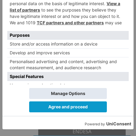
Nada que reprochar a un EQUIPAZO que nos ha
hecho soñar e ilusionarnos de nuevo, que nos
ha recordado lo que es el Burgos CF y de lo que
está hecho: de una mezcla de pasión, resiliencia
y amor por unos colores que, aunque no sea
hoy, a buen seguro nos van a volver a llevar a
donde nos merecemos. A la Primera División.
Burgos CF
Clasificacion Segunda División LaLiga
Hypermotion
Clasificacion Nacional ACB Liga
ENDESA