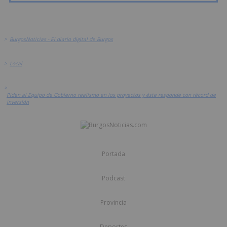
>
BurgosNoticias - El diario digital de Burgos
>
Local
>
Piden al Equipo de Gobierno realismo en los proyectos y éste responde con récord de
inversión
Portada
Podcast
Provincia
Deportes