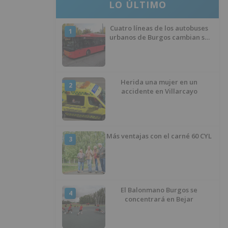
LO ÚLTIMO
Cuatro líneas de los autobuses
1
urbanos de Burgos cambian su
recorrido por las obras de
asfaltado en la Avenida del
Arlanzón y se reactiva el servicio
al Centro Histórico
Herida una mujer en un
2
accidente en Villarcayo
Más ventajas con el carné 60 CYL
3
El Balonmano Burgos se
4
concentrará en Bejar