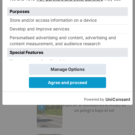
Local relativa a la aprobación inicial del estudio
de detalle de ordenación de volúmenes de la
nueva perrera municipal en la calle López Bravo
, antes de recordar los problemas que tuvieron
que sufrir con el anterior gestor.
Gamonal
urbanismo
garabito
manso
LO + VISTO
Esperar al autobús en el HUBU es
1
un peligro bajo el sol