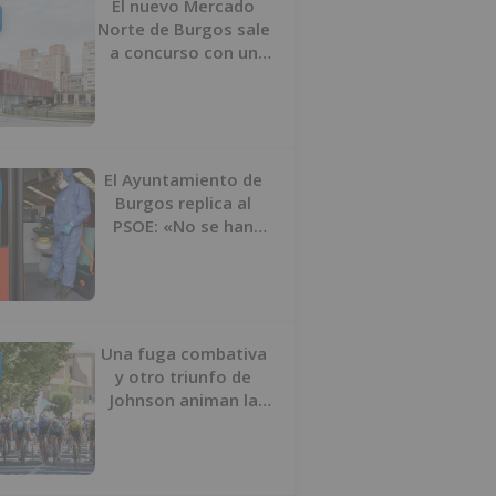
El nuevo Mercado
Norte de Burgos sale
a concurso con un
presupuesto de 21,7
millones
El Ayuntamiento de
Burgos replica al
PSOE: «No se han
interrumpido» las
desinfecciones
municipales
Una fuga combativa
y otro triunfo de
Johnson animan la
penúltima jornada de
la Vuelta a Burgos