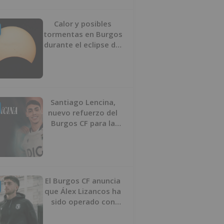
Calor y posibles
tormentas en Burgos
durante el eclipse del
12 de agosto
Santiago Lencina,
nuevo refuerzo del
Burgos CF para la
temporada 2026/27
El Burgos CF anuncia
que Álex Lizancos ha
sido operado con
éxito del menisco de
su rodilla izquierda