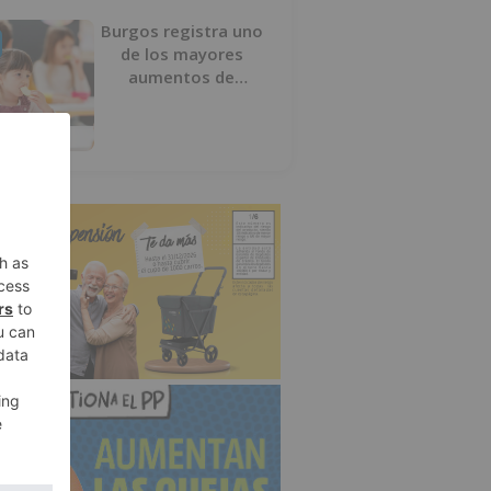
Burgos registra uno
de los mayores
aumentos de
usuarios de
‘Conciliamos Verano’,
con 1.267 niños