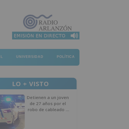
AL
UNIVERSIDAD
POLÍTICA
LO + VISTO
Detienen a un joven
de 27 años por el
robo de cableado y
por atentado contra
los agentes