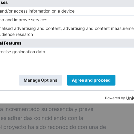
 Red de Pueblos de Película, Ana Alonso,
e aprovechar el atractivo de las
 dar a conocer el patrimonio paisajístico,
ental de los municipios participantes.
gar únicamente porque allí se rodó una
zar esa historia como puerta de entrada para
orio tiene que ofrecer”, señaló.
viembre durante la feria Intur de Valladolid
, entre ellos Santo Domingo de Silos y
a incrementado su presencia y prevé
des adheridas coincidiendo con la
el proyecto ha sido reconocido con una de