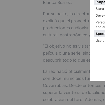
Blanca Suárez.
Por su parte, la directora de la
explicó que el proyecto pretend
producciones audiovisuales para
cultural, gastronómico y monum
“El objetivo no es visitar un lu
película o una serie, sino utili
descubrir todo lo que ese territ
La red nació oficialmente en no
con doce municipios fundadores
Covarrubias. Desde entonces h
superar la veintena de localida
celebración del foro. Además, 