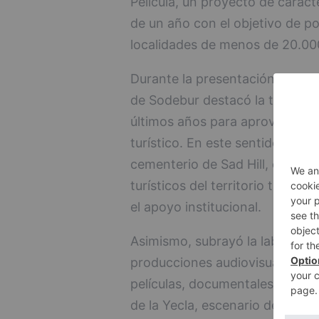
Película, un proyecto de caráct
de un año con el objetivo de po
localidades de menos de 20.00
Durante la presentación del for
de Sodebur destacó la trayector
últimos años para aprovechar e
turístico. En este sentido, reco
cementerio de Sad Hill, convert
turísticos del territorio tras el
el apoyo institucional.
Asimismo, subrayó la labor de 
producciones audiovisuales y c
películas, documentales y series
de la Yecla, escenario de la pel