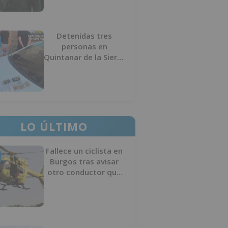
Detenidas tres
personas en
Quintanar de la Sierra
con hachís, cocaína y
marihuana ocultos en
su vehículo
LO ÚLTIMO
Fallece un ciclista en
Burgos tras avisar
otro conductor que
se había caído de la
bicicleta