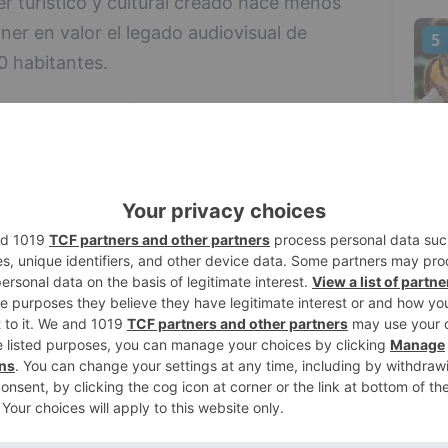
er turístico y cultural creado hace menos
ner en valor el legado audiovisual de
5
0 habitantes.
o en la Diputación de Burgos, el presidente
ia que la provincia ha seguido en los
l impacto de los rodajes como recurso
rdó la recuperación y puesta en valor del
ido en uno de los principales atractivos
 trabajo desarrollado por la asociación local y
la Burgos Film Commission para atraer
onsolidar la provincia como escenario de
. Entre los ejemplos recientes citó el Valle
ícula La huella del mal, protagonizada por