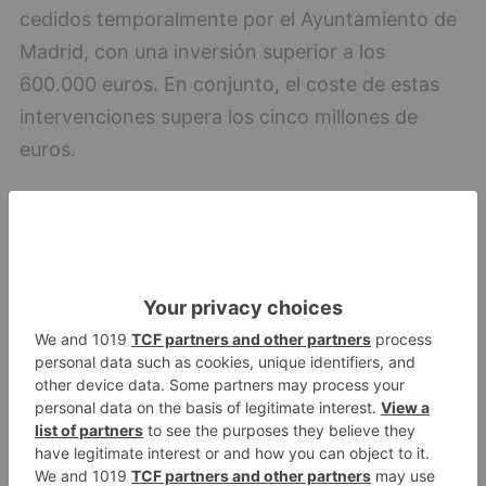
cedidos temporalmente por el Ayuntamiento de
Madrid, con una inversión superior a los
600.000 euros. En conjunto, el coste de estas
intervenciones supera los cinco millones de
euros.
Ayuntamiento de Burgos
CREDITO
AYUNRAMIENTO
LO + VISTO
Detienen a un joven de 27 años
1
por el robo de cableado y por
atentado contra los agentes
Calor y posibles tormentas en