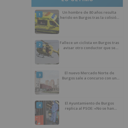
Un hombre de 80 años resulta
1
herido en Burgos tras la colisión
entre un turismo y un camión
Fallece un ciclista en Burgos tras
2
avisar otro conductor que se
había caído de la bicicleta
El nuevo Mercado Norte de
3
Burgos sale a concurso con un
presupuesto de 21,7 millones
El Ayuntamiento de Burgos
4
replica al PSOE: «No se han
interrumpido» las
desinfecciones municipales