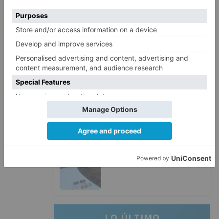
2
Burgos durante el eclipse del 12
de agosto
Santiago Lencina, nuevo
3
refuerzo del Burgos CF para la
temporada 2026/27
El Burgos CF anuncia que Álex
4
Lizancos ha sido operado con
éxito del menisco de su rodilla
izquierda
Detenidas tres personas en
5
Quintanar de la Sierra con
hachís, cocaína y marihuana
ocultos en su vehículo
LO ÚLTIMO