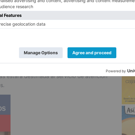
gada, se celebrará una sesión musical a
5
un papel destacado en el recinto ferial.
 de los tradicionales pinchos de chorizo,
ecordó el concejal, forman parte
.
tas, una más que el número de artesanos
as estará destinada al servicio de atención
s.