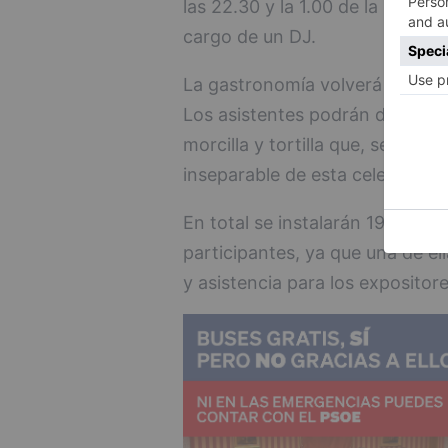
las 22.30 y la 1.00 de la madru
cargo de un DJ.
La gastronomía volverá a tener 
Los asistentes podrán disfrutar
morcilla y tortilla que, según r
inseparable de esta celebración
En total se instalarán 19 case
participantes, ya que una de ell
y asistencia para los expositore