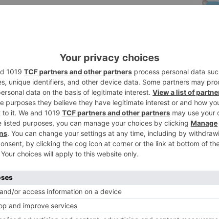
2
e junio la 37 edición de la Feria del Mimbre,
es y consolidadas del calendario local. El
e jueves a las 19.00 horas en la Plaza de
sanos especializados en trabajos de mimbre,
3
eria, el concejal de Comercio, César
go de una iniciativa que, según ha
o por numerosos burgaleses. La muestra
ón y venta de productos artesanales con
a de carácter cultural y festivo.
4
nía, la feria ofrecerá actividades para
de junio, entre las 19.00 y las 20.00 horas,
urgalés Trébedes. Esa misma jornada, entre