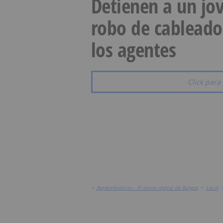
Detienen a un jov
robo de cableado
los agentes
Click para 
>
BurgosNoticias - El diario digital de Burgos
>
Local