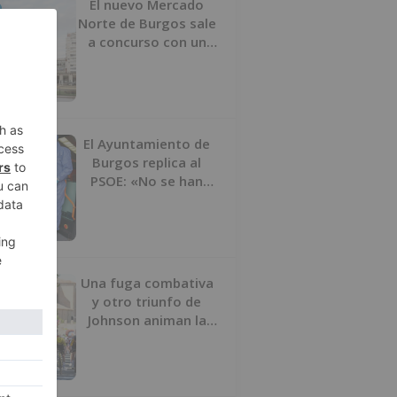
El nuevo Mercado
Norte de Burgos sale
a concurso con un
presupuesto de 21,7
millones
El Ayuntamiento de
Burgos replica al
PSOE: «No se han
interrumpido» las
desinfecciones
municipales
Una fuga combativa
y otro triunfo de
Johnson animan la
penúltima jornada de
la Vuelta a Burgos