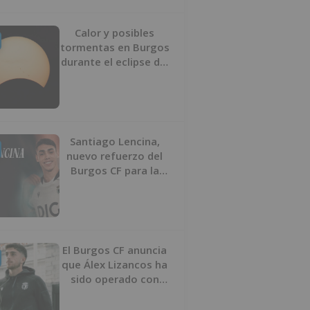
Calor y posibles
tormentas en Burgos
durante el eclipse del
12 de agosto
Santiago Lencina,
nuevo refuerzo del
Burgos CF para la
temporada 2026/27
El Burgos CF anuncia
que Álex Lizancos ha
sido operado con
éxito del menisco de
su rodilla izquierda