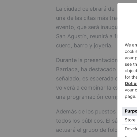
La ciudad celebrará del 4 al 7 d
una de las citas más tradicional
evento, que será inaugurado est
San Agustín, reunirá a 18 arte
cuero, barro y joyería.
Durante la presentación de la f
Barriada, ha destacado el arrai
señalado, es esperada cada añ
volverá a combinar la exposici
una programación complementari
Además de los puestos de artesa
todos los públicos. El sábado 6 
actuará el grupo de folclore b