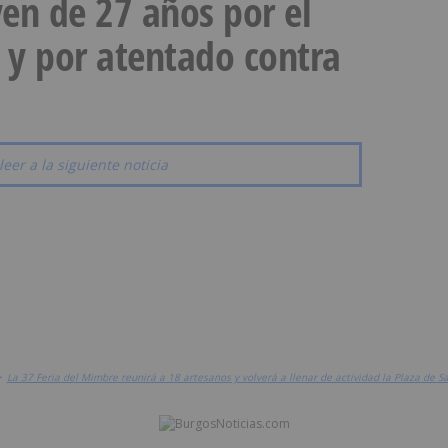
en de 27 años por el
 y por atentado contra
leer a la siguiente noticia
>
La 37 Feria del Mimbre reunirá a 18 artesanos y volverá a llenar de actividad la Plaza de Sa