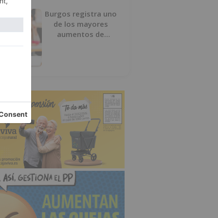
Burgos registra uno
de los mayores
aumentos de
usuarios de
‘Conciliamos Verano’,
con 1.267 niños