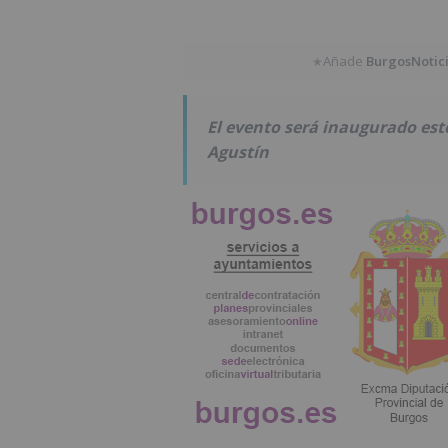
Añade
BurgosNotic
★
El evento será inaugurado este
Agustín