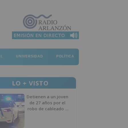
AL
UNIVERSIDAD
POLÍTICA
LO + VISTO
Detienen a un joven
de 27 años por el
robo de cableado y
por atentado contra
los agentes