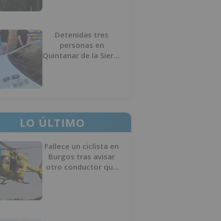
Detenidas tres
personas en
Quintanar de la Sierra
con hachís, cocaína y
marihuana ocultos en
su vehículo
LO ÚLTIMO
Fallece un ciclista en
Burgos tras avisar
otro conductor que
se había caído de la
bicicleta