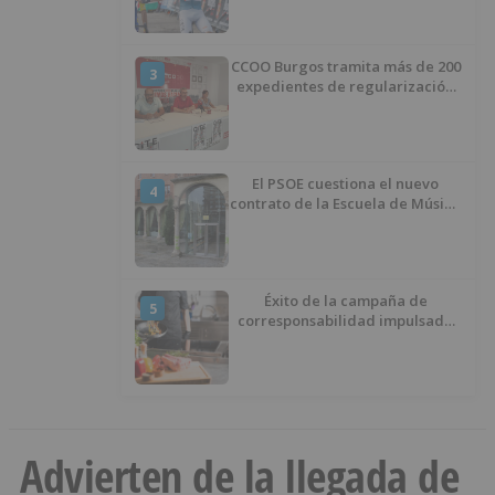
CCOO Burgos tramita más de 200
3
expedientes de regularización
de inmigrantes
El PSOE cuestiona el nuevo
4
contrato de la Escuela de Música
por su “urgencia injustificada”
Éxito de la campaña de
5
corresponsabilidad impulsada
por el área de Igualdad
municipal
Advierten de la llegada de