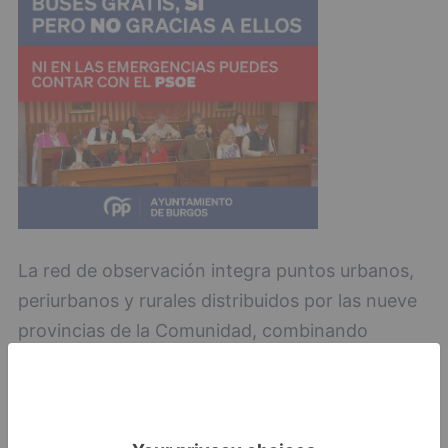
La red de observación integra puntos urbanos,
periurbanos y rurales distribuidos por las nueve
provincias de la Comunidad, combinando
grandes ciudades y municipios del medio rural.
Poza de la Sal
Castilla y León
Junta de Castilla y León