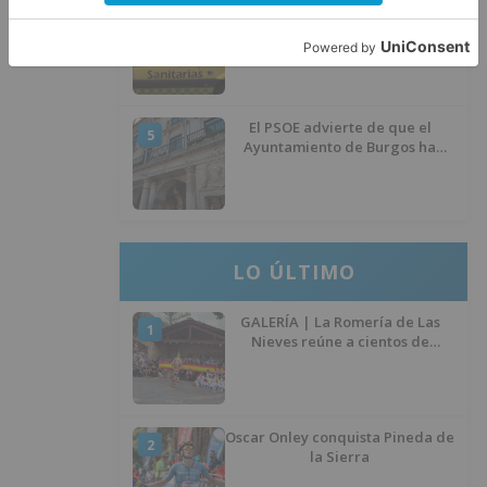
Herido un hombre de 35 años
4
que iba en silla de ruedas tras
ser atropellado en Burgos
El PSOE advierte de que el
5
Ayuntamiento de Burgos ha
"vaciado la hucha" y depende
del Ministerio para sostener las
inversiones
LO ÚLTIMO
GALERÍA | La Romería de Las
1
Nieves reúne a cientos de
personas en Las Machorras
Oscar Onley conquista Pineda de
2
la Sierra