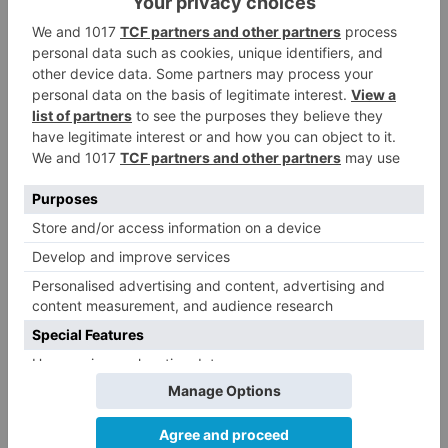
Burgos
provinica
eclipse
LO + VISTO
Matthew Brennan conquista el
1
Castillo y se viste de líder en el
estreno de la Vuelta a Burgos
Un incendio intencionado
2
calcina el tobogán del parque
infantil del Barrio del Pilar de
Burgos
Seis proyectos de Burgos
3
recibirán 7,5 millones de euros
para impulsar plantas solares