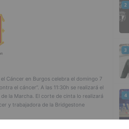
2
3
 el Cáncer en Burgos celebra el domingo 7
ntra el cáncer”. A las 11:30h se realizará el
4
 de la Marcha. El corte de cinta lo realizará
cer y trabajadora de la Bridgestone