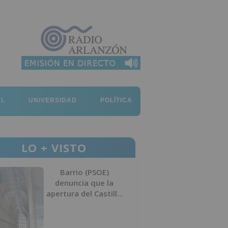
AL
UNIVERSIDAD
POLÍTICA
LO + VISTO
Barrio (PSOE)
denuncia que la
apertura del Castillo
responde a “una
foto” y no a la
culminación del