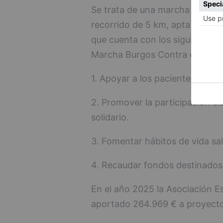
Se trata de una marcha de cará
recorrido de 5 km, apta para to
que cuenta con los siguientes ob
Marcha Burgos Contra el Cánce
1. Apoyar a los pacientes de cán
2. Promover la participación c
solidario.
3. Fomentar hábitos de vida salu
4. Recaudar fondos destinados
En el año 2025 la Asociación E
aportado 264.969 € a proyecto