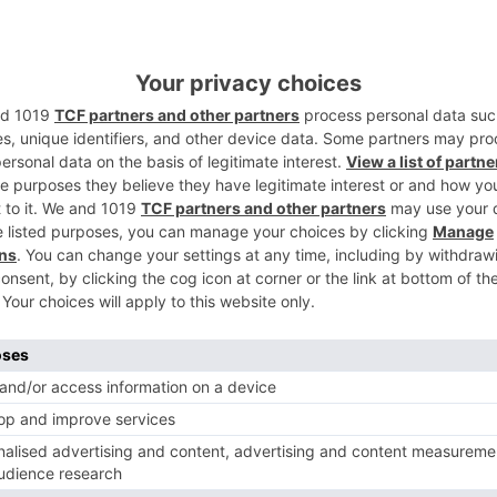
5
o Sierra de Atapuerca, delante del Fórum
 terminará en el mismo punto y discurrirá
a Plaza Conde de Castro – giramos a la
o – giramos a la derecha Avenida Arlanzón
Casilda – Calle Segovia – giramos a la
por la calle de los impares pasando por
laza de España – pasando por el pasaje de
a la Calle de la Concordia – Plaza de
 Calvo - Calle Paloma – Plaza Rey San
tuallamiento – Calle Nuño Rasura - Calle
Paseo del Espolón – Plaza de Mio Cid –
a.