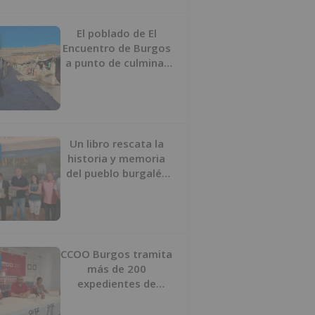
proyecto
El poblado de El
Encuentro de Burgos
a punto de culminar
su proceso de realojo
Un libro rescata la
historia y memoria
del pueblo burgalés
de Huérmeces
CCOO Burgos tramita
más de 200
expedientes de
regularización de
inmigrantes