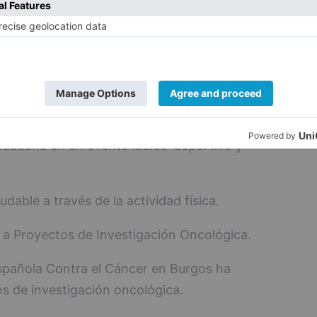
cter lúdico no competitivo con un
dos los públicos, por el centro de Burgos
jetivos:Objetivos y desarrollo de la VI
r:
cer y a sus familias.
iudadana en un evento lúdico-deportivo y
dable a través de la actividad física.
 a Proyectos de Investigación Oncológica.
spañola Contra el Cáncer en Burgos ha
s de investigación oncológica.