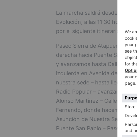
La marcha saldrá desde el Pase
Evolución, a las 11:30 horas, y
por el siguiente itinerario:
Paseo Sierra de Atapuerca haci
derecha hacia Puente San Pabl
y avanzamos hasta Calle Santa 
izquierda en Avenida de la Paz 
nuestra sede – hasta llegar a P
Radio Popular – avanzamos hast
Alonso Martinez – Calle de Laín
Fernando, donde hacemos el avi
Asunción de Nuestra Señora –– 
Puente San Pablo – Paseo Sierr