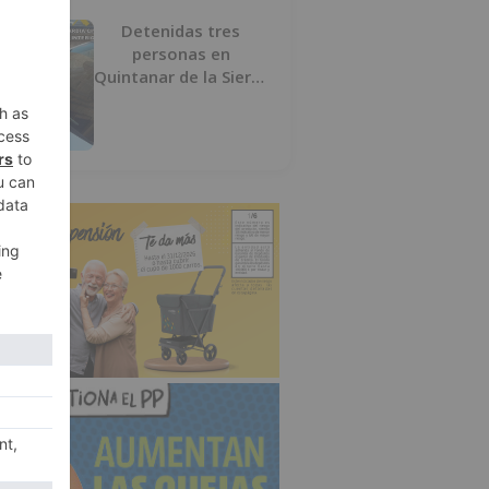
Detenidas tres
personas en
Quintanar de la Sierra
con hachís, cocaína y
marihuana ocultos en
su vehículo