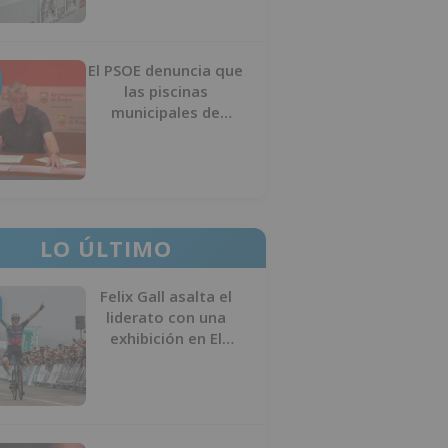
El PSOE denuncia que
las piscinas
municipales de
Burgos llevan seis
meses sin la
desinfección
obligatoria contra
plagas
LO ÚLTIMO
Felix Gall asalta el
liderato con una
exhibición en El
Escudo