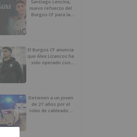
Santiago Lencina,
nuevo refuerzo del
Burgos CF para la
temporada 2026/27
El Burgos CF anuncia
que Álex Lizancos ha
sido operado con
éxito del menisco de
su rodilla izquierda
Detienen a un joven
de 27 años por el
robo de cableado y
por atentado contra
los agentes