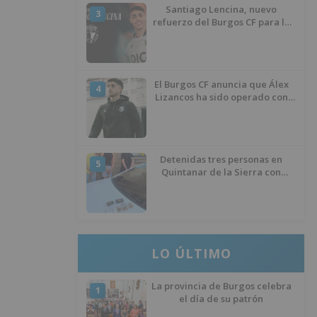
Santiago Lencina, nuevo
3
refuerzo del Burgos CF para la
temporada 2026/27
El Burgos CF anuncia que Álex
4
Lizancos ha sido operado con
éxito del menisco de su rodilla
izquierda
Detenidas tres personas en
5
Quintanar de la Sierra con
hachís, cocaína y marihuana
ocultos en su vehículo
LO ÚLTIMO
La provincia de Burgos celebra
1
el día de su patrón