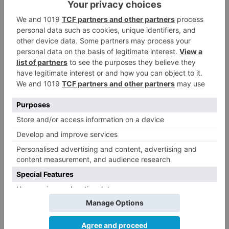
plena Edad del Hierro. Para los investigadores,
esta evidencia apunta a un posible uso ritual de
la cavidad por comunidades prerromanas, en un
contexto donde el agua desempeñaba un
importante papel simbólico.
El estudio también analiza una peculiar
estructura lítica formada por grandes lajas de
caliza colocadas deliberadamente en posición
vertical. Aunque todavía no ha podido ser
datada directamente, su tipología presenta
similitudes con otras estructuras conocidas en
contextos paleolíticos, como la documentada en
la cueva asturiana de Tito Bustillo.
Durante la presentación, Ortega subrayó que los