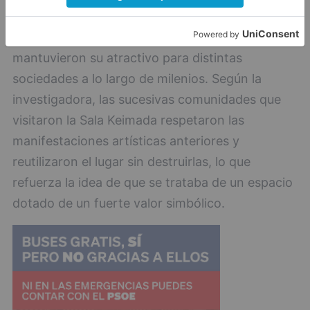
resultados muestran cómo los espacios más
profundos y difíciles de acceder de las cuevas
mantuvieron su atractivo para distintas
sociedades a lo largo de milenios. Según la
investigadora, las sucesivas comunidades que
visitaron la Sala Keimada respetaron las
manifestaciones artísticas anteriores y
reutilizaron el lugar sin destruirlas, lo que
refuerza la idea de que se trataba de un espacio
dotado de un fuerte valor simbólico.