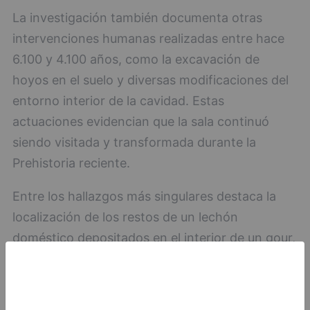
La investigación también documenta otras
intervenciones humanas realizadas entre hace
6.100 y 4.100 años, como la excavación de
hoyos en el suelo y diversas modificaciones del
entorno interior de la cavidad. Estas
actuaciones evidencian que la sala continuó
siendo visitada y transformada durante la
Prehistoria reciente.
Entre los hallazgos más singulares destaca la
localización de los restos de un lechón
doméstico depositados en el interior de un gour,
una formación natural que actúa como pequeña
piscina de agua. La datación de los huesos situó
este depósito en torno a hace 2.000 años, en