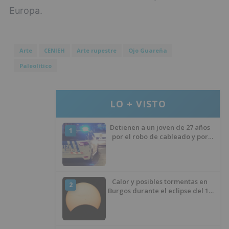
Europa.
Arte
CENIEH
Arte rupestre
Ojo Guareña
Paleolítico
LO + VISTO
Detienen a un joven de 27 años
1
por el robo de cableado y por
atentado contra los agentes
Calor y posibles tormentas en
2
Burgos durante el eclipse del 12
de agosto