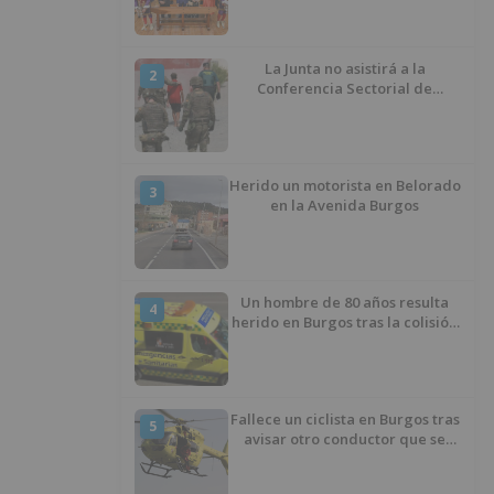
La Junta no asistirá a la
2
Conferencia Sectorial de
Infancia y pide el retorno de los
menores a Marruecos desde
Ceuta
Herido un motorista en Belorado
3
en la Avenida Burgos
Un hombre de 80 años resulta
4
herido en Burgos tras la colisión
entre un turismo y un camión
Fallece un ciclista en Burgos tras
5
avisar otro conductor que se
había caído de la bicicleta