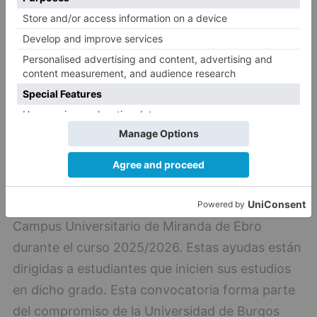
Además, la Universidad de Burgos, a través del
Vicerrectorado de Estudiantes, convocará 25
ayudas destinadas a cubrir el 50 % de los gastos
de matrícula del Grado en Tecnologías Digitales
para la Empresa - Mención Dual, impartido en el
Campus Universitario de Miranda de Ebro
durante el curso 2025/2026. Estas ayudas están
dirigidas a estudiantes que inicien sus estudios
en dicho grado. Esta convocatoria forma parte
del compromiso de la Universidad de Burgos