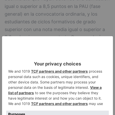
igual o superior a 8,5 puntos en la PAU (fase
general) en la convocatoria ordinaria, y los
estudiantes de ciclos formativos de grado
superior con una nota media igual o superior a
9,0 en la misma convocatoria. Se concederá un
premio por cada grado o doble grado oficial
para los estudiantes procedentes de
Bachillerato, y tres premios para estudiantes de
ciclos formativos, con un máximo de un premio
por cada grado o doble grado.