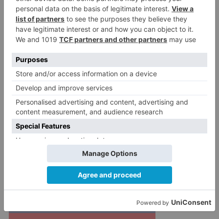
local a cambio de nada. Y además, sin aranceles.
España es el país más perjudicado.
COAG estima que los agricultores lo único que
podemos hacer es planificar nuestras siembras:
reducir las hectáreas de cereal para ahorrar
costes de producción y diversificar los cultivos
hacia colza, girasol, leguminosas, barbechos,
etcétera. Y sin olvidar que esto puede conllevar
un elevado riesgo de desestabilizar esas
producciones y, en último término,
comprometer su rentabilidad.