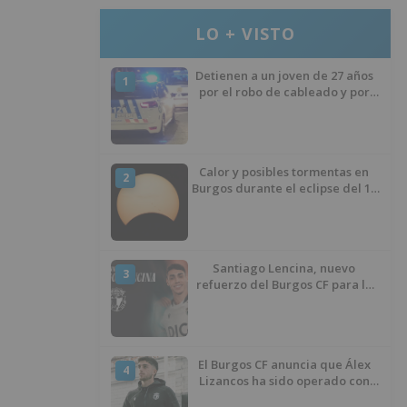
LO + VISTO
Detienen a un joven de 27 años
1
por el robo de cableado y por
atentado contra los agentes
Calor y posibles tormentas en
2
Burgos durante el eclipse del 12
de agosto
Santiago Lencina, nuevo
3
refuerzo del Burgos CF para la
temporada 2026/27
El Burgos CF anuncia que Álex
4
Lizancos ha sido operado con
éxito del menisco de su rodilla