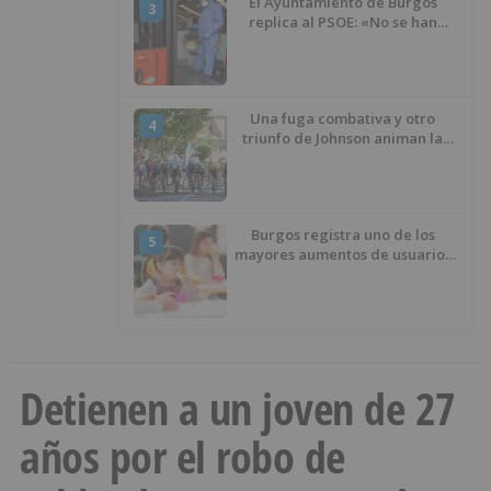
El Ayuntamiento de Burgos
3
replica al PSOE: «No se han
interrumpido» las
desinfecciones municipales
Una fuga combativa y otro
4
triunfo de Johnson animan la
penúltima jornada de la Vuelta a
Burgos
Burgos registra uno de los
5
mayores aumentos de usuarios
de ‘Conciliamos Verano’, con
1.267 niños
Detienen a un joven de 27
años por el robo de