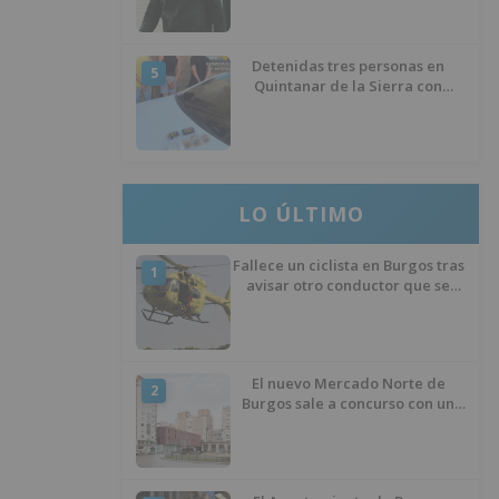
izquierda
Detenidas tres personas en
5
Quintanar de la Sierra con
hachís, cocaína y marihuana
ocultos en su vehículo
LO ÚLTIMO
Fallece un ciclista en Burgos tras
1
avisar otro conductor que se
había caído de la bicicleta
El nuevo Mercado Norte de
2
Burgos sale a concurso con un
presupuesto de 21,7 millones