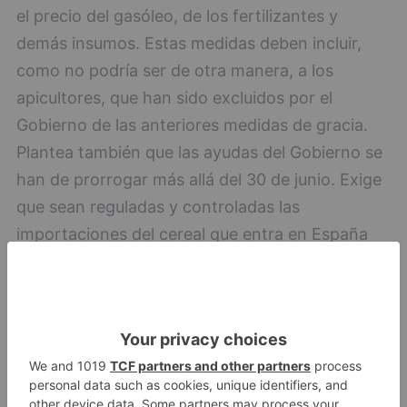
el precio del gasóleo, de los fertilizantes y
demás insumos. Estas medidas deben incluir,
como no podría ser de otra manera, a los
apicultores, que han sido excluidos por el
Gobierno de las anteriores medidas de gracia.
Plantea también que las ayudas del Gobierno se
han de prorrogar más allá del 30 de junio. Exige
que sean reguladas y controladas las
importaciones del cereal que entra en España
con relación tanto a las cantidades como a las
fechas de entrada. Hay que evitar que esas
partidas coincidan con la salida al mercado de
nuestra producción para que estrangulen los
precios del grano español. Unas importaciones
sin contingentes destruyen nuestra producción