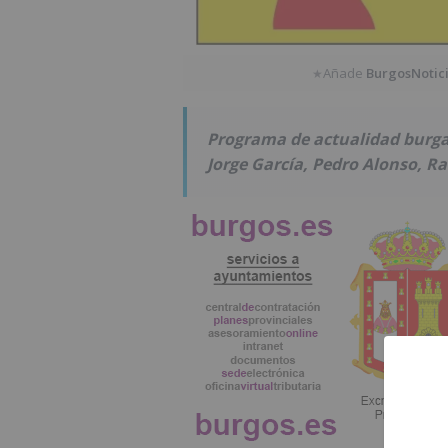
Añade
BurgosNotic
★
Programa de actualidad burga
Jorge García, Pedro Alonso, Ra