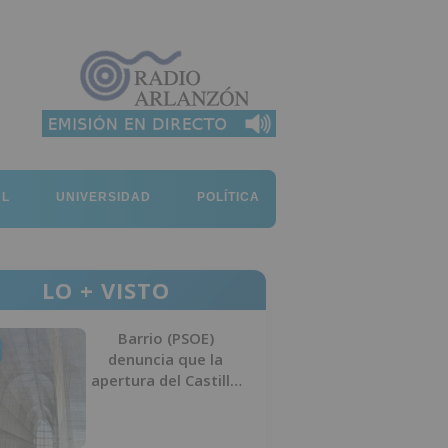
AL
UNIVERSIDAD
POLÍTICA
LO + VISTO
Barrio (PSOE)
denuncia que la
apertura del Castillo
responde a “una
foto” y no a la
culminación del