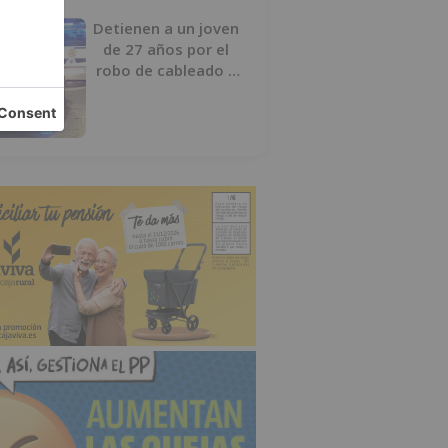
Detienen a un joven
de 27 años por el
robo de cableado y
por atentado contra
los agentes