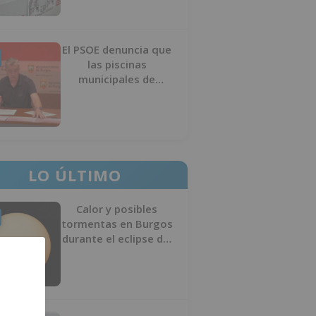
El PSOE denuncia que
las piscinas
municipales de
Burgos llevan seis
meses sin la
desinfección
obligatoria contra
plagas
LO ÚLTIMO
Calor y posibles
tormentas en Burgos
durante el eclipse del
12 de agosto