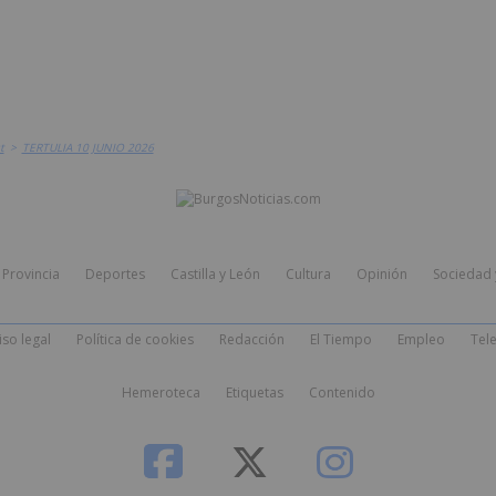
t
>
TERTULIA 10 JUNIO 2026
Provincia
Deportes
Castilla y León
Cultura
Opinión
Sociedad 
iso legal
Política de cookies
Redacción
El Tiempo
Empleo
Tele
Hemeroteca
Etiquetas
Contenido