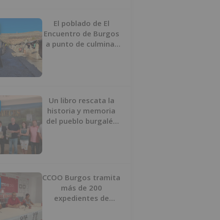
proyecto
El poblado de El
Encuentro de Burgos
a punto de culminar
su proceso de realojo
Un libro rescata la
historia y memoria
del pueblo burgalés
de Huérmeces
CCOO Burgos tramita
más de 200
expedientes de
regularización de
inmigrantes