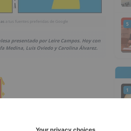
ias
a tus fuentes preferidas de Google
5
lesa presentado por Leire Campos. Hoy con
fa Medina, Luis Oviedo y Carolina Álvarez.
1