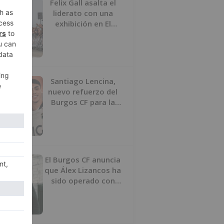
Felix Gall asalta el
liderato con una
exhibición en El
Escudo
Santiago Lencina,
nuevo refuerzo del
Burgos CF para la
temporada 2026/27
El Burgos CF anuncia
que Álex Lizancos ha
sido operado con
éxito del menisco de
su rodilla izquierda