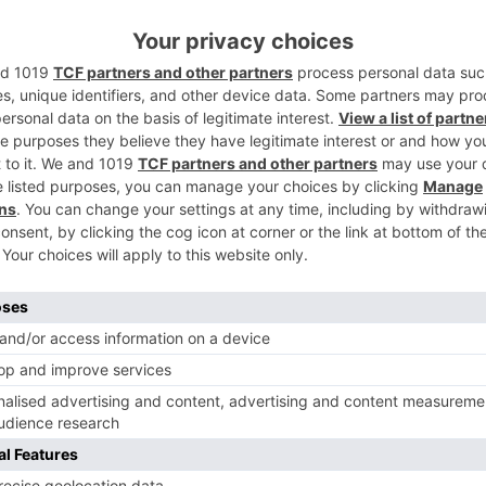
2
0 horas con el partido por el tercer y
 entre Tardajos y Sotopalacios. Ya por la
utará la final de la categoría B entre
l plato fuerte llegará a las 19:00 horas con
enfrentará a Villarcayo y Ubierna. La entrega
3
1:00 horas.
to ha contado con la participación de 74
gadores, a los que se suman entrenadores,
tición finalizará oficialmente el 20 de
4
eses de actividad.