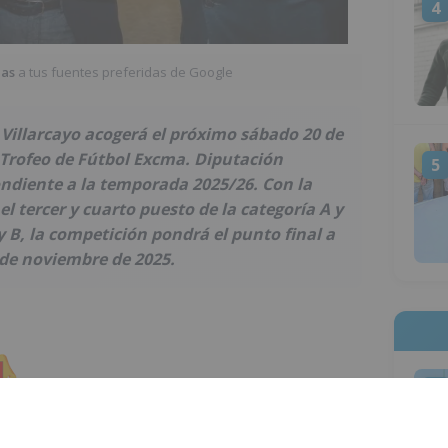
4
ias
a tus fuentes preferidas de Google
 Villarcayo acogerá el próximo sábado 20 de
I Trofeo de Fútbol Excma. Diputación
5
ondiente a la temporada 2025/26. Con la
l tercer y cuarto puesto de la categoría A y
 y B, la competición pondrá el punto final a
 de noviembre de 2025.
1