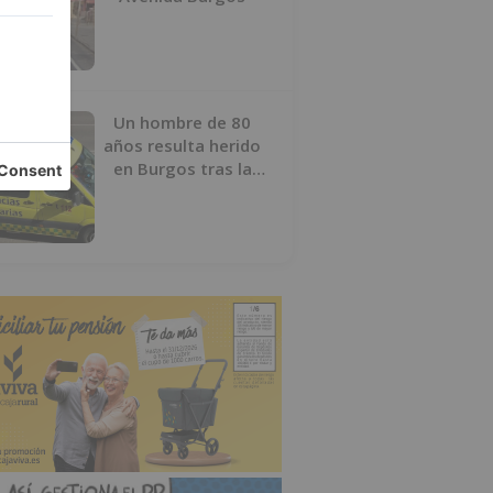
Un hombre de 80
años resulta herido
en Burgos tras la
colisión entre un
turismo y un camión