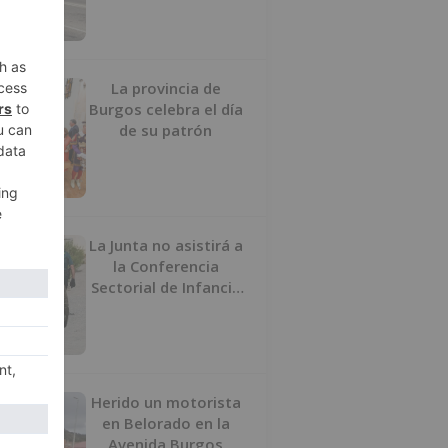
La provincia de
Burgos celebra el día
de su patrón
La Junta no asistirá a
la Conferencia
Sectorial de Infancia
y pide el retorno de
los menores a
Marruecos desde
Ceuta
Herido un motorista
en Belorado en la
Avenida Burgos