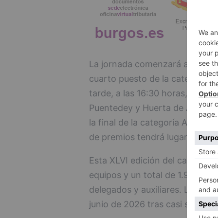
La jornada comenzará a las 11:3
cuarto puesto de la categoría A
tarde, a las 16:30 horas, se disp
Puentedey y Huerta de Arriba. E
la final de la categoría A, que 
de premios tendrá lugar a las 2
Esta XLVI edición del campeona
equipos y un total de 1.900 ju
delegados y auxiliares. La compe
junio de 2026 tras casi siete m