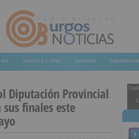
RTES
CASTILLA Y LEÓN
SUCESOS
CONFIDENCI
Clas
ol Diputación Provincial
C
 sus finales este
cayo
1