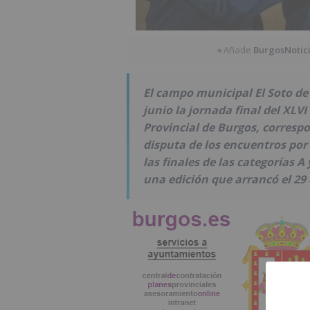
Añade
BurgosNotic
★
El campo municipal El Soto de
junio la jornada final del XLV
Provincial de Burgos, corresp
disputa de los encuentros por e
las finales de las categorías A
una edición que arrancó el 29