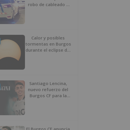
robo de cableado y
por atentado contra
los agentes
Calor y posibles
tormentas en Burgos
durante el eclipse del
12 de agosto
Santiago Lencina,
nuevo refuerzo del
Burgos CF para la
temporada 2026/27
El Burgos CF anuncia