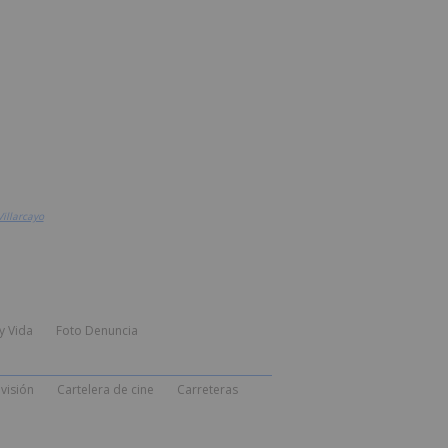
Villarcayo
y Vida
Foto Denuncia
visión
Cartelera de cine
Carreteras