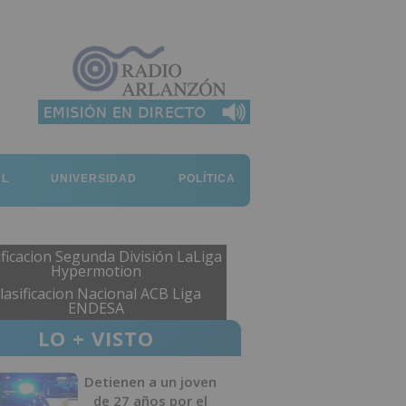
AL
UNIVERSIDAD
POLÍTICA
ificacion Segunda División LaLiga
Hypermotion
lasificacion Nacional ACB Liga
ENDESA
LO + VISTO
Detienen a un joven
de 27 años por el