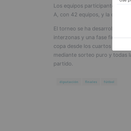
Los equipos participantes se di
A, con 42 equipos, y la categor
El torneo se ha desarrollado en
interzonas y una fase final. En
copa desde los cuartos de fin
mediante sorteo puro y todas la
partido.
diputación
finales
fútbol