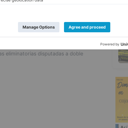
stribuyeron en dos categorías: la categoría
ía B, con 32 conjuntos.
 tres fases: una fase de grupos, una fase
5
 esta última se ha empleado un formato de
al, con emparejamientos determinados
s eliminatorias disputadas a doble