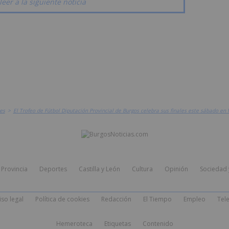
leer a la siguiente noticia
es
>
El Trofeo de Fútbol Diputación Provincial de Burgos celebra sus finales este sábado en 
Provincia
Deportes
Castilla y León
Cultura
Opinión
Sociedad 
iso legal
Política de cookies
Redacción
El Tiempo
Empleo
Tele
Hemeroteca
Etiquetas
Contenido