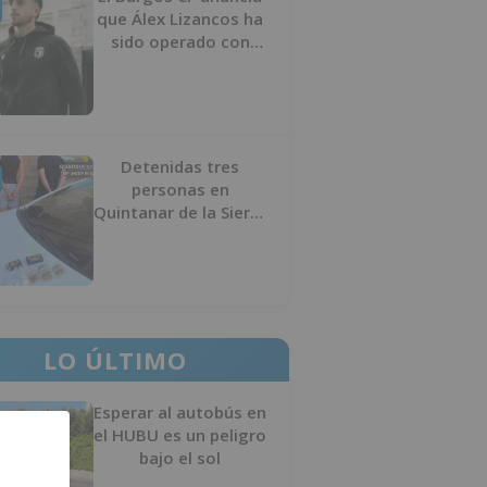
que Álex Lizancos ha
sido operado con
éxito del menisco de
su rodilla izquierda
Detenidas tres
personas en
Quintanar de la Sierra
con hachís, cocaína y
marihuana ocultos en
su vehículo
LO ÚLTIMO
Esperar al autobús en
el HUBU es un peligro
bajo el sol