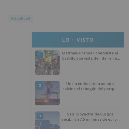
Actualidad
LO + VISTO
Matthew Brennan conquista el
1
Castillo y se viste de líder en el
estreno de la Vuelta a Burgos
Un incendio intencionado
2
calcina el tobogán del parque
infantil del Barrio del Pilar de
Burgos
Seis proyectos de Burgos
3
recibirán 7,5 millones de euros
para impulsar plantas solares