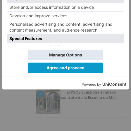
2
Nieves reúne a cientos de
personas en Las Machorras
Oscar Onley conquista Pineda de
3
la Sierra
CCOO Burgos tramita más de 200
4
expedientes de regularización
de inmigrantes
El PSOE cuestiona el nuevo
5
contrato de la Escuela de Música
por su “urgencia injustificada”