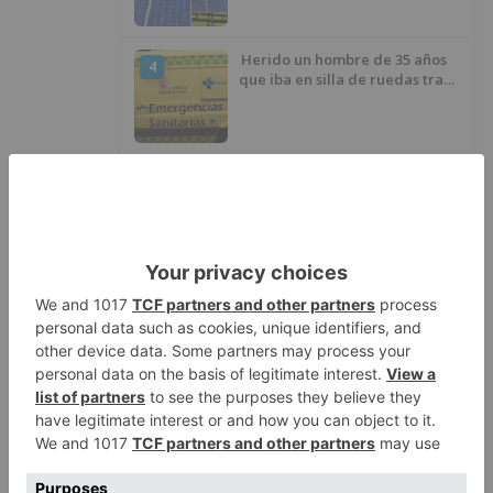
Herido un hombre de 35 años
4
que iba en silla de ruedas tras
ser atropellado en Burgos
El PSOE advierte de que el
5
Ayuntamiento de Burgos ha
"vaciado la hucha" y depende
del Ministerio para sostener las
inversiones
LO ÚLTIMO
Nuevos descubrimientos ayudan
1
a explicar la formación de la
Sima del Elefante en Atapuerca
(Burgos)
GALERÍA | La Romería de Las