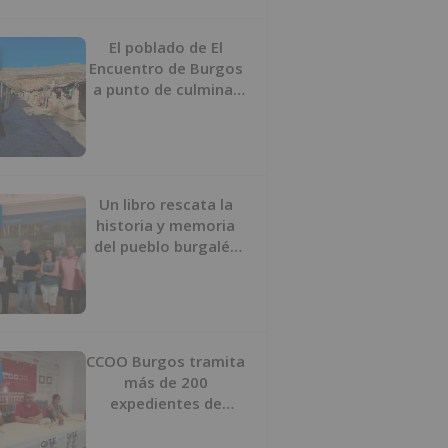
proyecto
El poblado de El
Encuentro de Burgos
a punto de culminar
su proceso de realojo
Un libro rescata la
historia y memoria
del pueblo burgalés
de Huérmeces
CCOO Burgos tramita
más de 200
expedientes de
regularización de
inmigrantes