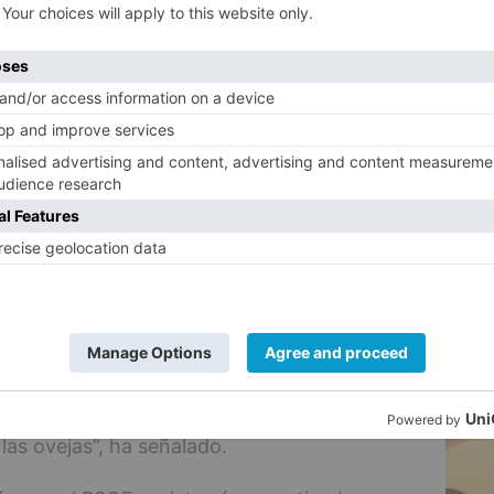
etivo de profesionalizar estos puestos de
n personas voluntarias o gente que viene
5
 preparación necesarias”, ha asegurado.
ta ha criticado la falta de coordinación
 considerado que “la estructura y el
ién ha cargado contra el anterior
uan Carlos Suárez-Quiñones, tras “el
 el año pasado, cuando se batieron todos
tales” en la Comunidad.
que se le haya “recompensado” con la
cio y Empleo, mientras que las
te han quedado en manos de Vox. “Es
las ovejas”, ha señalado.