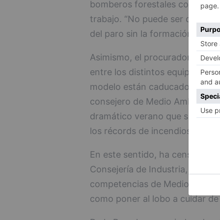
bomberos forestales con el obj
trabajo. “No puede ser que sea
del paro sin la formación ni la
Asimismo, el procurador socialis
entre los distintos equipos y ha
modelo están caducados”. Tamb
consejero de Medio Ambiente, J
dramático verano que sufrimos
los récords de incendios fores
En este sentido, ha censurado 
Consejería de Industria, Comer
competencias de Medio Ambien
como poner al lobo a cuidar de 