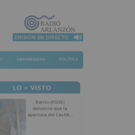
AL
UNIVERSIDAD
POLÍTICA
LO + VISTO
Barrio (PSOE)
denuncia que la
apertura del Castillo
responde a “una
foto” y no a la
culminación del