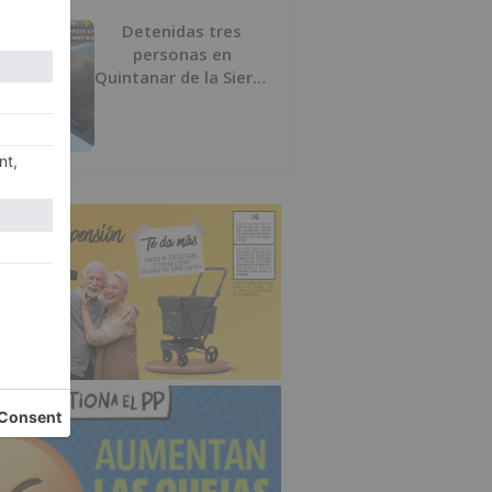
Detenidas tres
personas en
Quintanar de la Sierra
con hachís, cocaína y
marihuana ocultos en
su vehículo