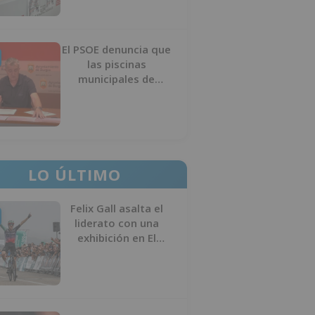
El PSOE denuncia que
las piscinas
municipales de
Burgos llevan seis
meses sin la
desinfección
obligatoria contra
plagas
LO ÚLTIMO
Felix Gall asalta el
liderato con una
exhibición en El
Escudo