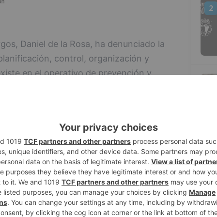
2
rgos, Daniel de la Rosa, ha denunciado la
planificación, control, organización y
existe en el operativo de prevención y
3
illa y León. Lo ha hecho tras mantener una
icales del sector.
vación de las nuevas contrataciones a la
egún ha afirmado, ofrece unas
les”, especialmente para las cuadrillas
4
erciben salarios apenas superiores al
.
or convocatoria de oposiciones para