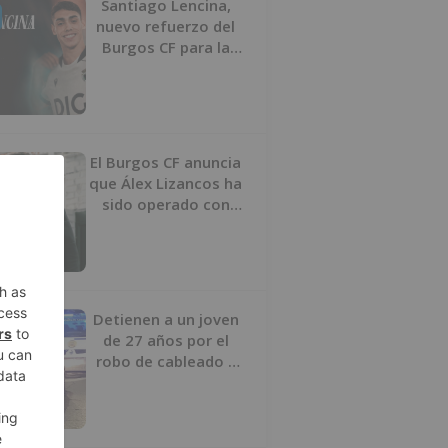
Santiago Lencina,
nuevo refuerzo del
Burgos CF para la
temporada 2026/27
El Burgos CF anuncia
que Álex Lizancos ha
sido operado con
éxito del menisco de
su rodilla izquierda
Detienen a un joven
de 27 años por el
robo de cableado y
por atentado contra
los agentes