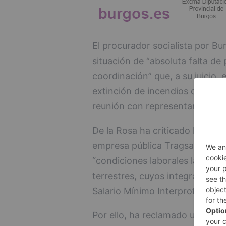
El procurador socialista por Bu
situación de “absoluta falta de 
coordinación” que, a su juicio, 
extinción de incendios de Cast
reunión con representantes sind
De la Rosa ha criticado la deri
empresa pública Tragsa, que, s
“condiciones laborales lamentab
terrestres, cuyos integrantes p
Salario Mínimo Interprofesional
Por ello, ha reclamado una may