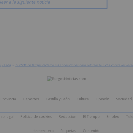
leer a la siguiente noticia
a y León
>
El PSOE de Burgos reclama más oposiciones para reforzar la lucha contra los incen
Provincia
Deportes
Castilla y León
Cultura
Opinión
Sociedad 
iso legal
Política de cookies
Redacción
El Tiempo
Empleo
Tele
Hemeroteca
Etiquetas
Contenido