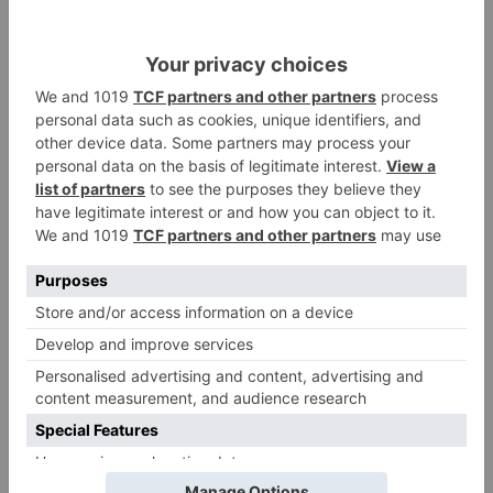
Burgos a punto de culminar su
proceso de realojo
Un libro rescata la historia y
3
memoria del pueblo burgalés de
Huérmeces
CCOO Burgos tramita más de 200
4
expedientes de regularización
de inmigrantes
El PSOE denuncia que las
5
piscinas municipales de Burgos
llevan seis meses sin la
desinfección obligatoria contra
plagas
LO ÚLTIMO