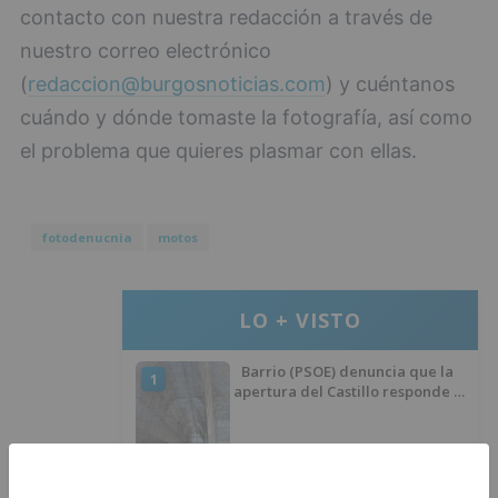
contacto con nuestra redacción a través de
nuestro correo electrónico
(
redaccion@burgosnoticias.com
) y cuéntanos
cuándo y dónde tomaste la fotografía, así como
el problema que quieres plasmar con ellas.
fotodenucnia
motos
LO + VISTO
Barrio (PSOE) denuncia que la
1
apertura del Castillo responde a
“una foto” y no a la culminación
del proyecto
El poblado de El Encuentro de
2