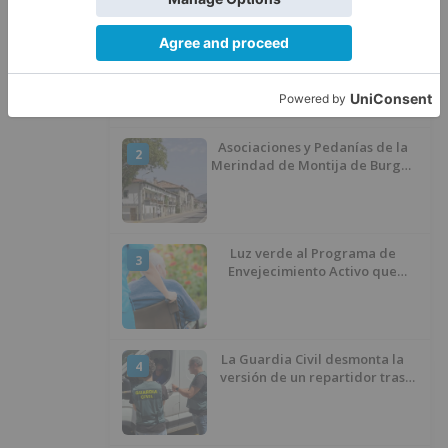
Villatoro da el primer paso para
1
dejar atrás su aislamiento con el
inicio de la senda peatonal y
ciclista
Asociaciones y Pedanías de la
2
Merindad de Montija de Burgos
piden la reapertura de la
farmacia de Villasante
Luz verde al Programa de
3
Envejecimiento Activo que
experimenta cada una mayor
demanda
La Guardia Civil desmonta la
4
versión de un repartidor tras
desaparecer 3.256 euros