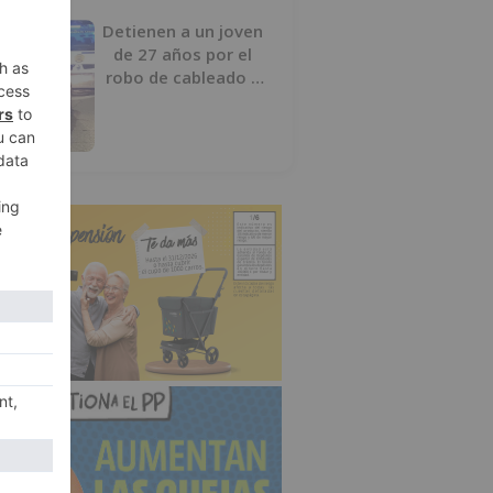
Detienen a un joven
de 27 años por el
robo de cableado y
por atentado contra
los agentes