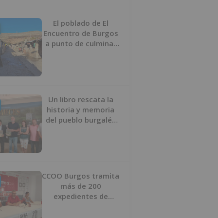
proyecto
El poblado de El
Encuentro de Burgos
a punto de culminar
su proceso de realojo
Un libro rescata la
historia y memoria
del pueblo burgalés
de Huérmeces
CCOO Burgos tramita
más de 200
expedientes de
regularización de
inmigrantes