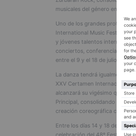
musicales del género en Españ
Uno de los grandes protagonist
International Music Festival (B
y jóvenes talentos internacion
conciertos, conferencias y acti
entre el 9 y el 18 de julio en di
La danza tendrá igualmente un 
XXV Certamen Internacional d
alcanzará su vigésimo quinta edi
Principal, consolidando a Burgo
creación coreográfica contem
Entre los días 14 y 18 de julio, 
celebración del 48º Festival In