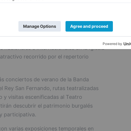
 tradiciones culturales de diferentes
tagonista durante agosto gracias al VIII
‘Música en el Museo del Retablo’, que
 nacionales e internacionales en la Iglesia
tractivo recorrido por el repertorio
s conciertos de verano de la Banda
el Rey San Fernando, rutas teatralizadas
o y visitas escenificadas al Teatro
tirán descubrir el patrimonio burgalés
 participativa.
 con varias exposiciones temporales en