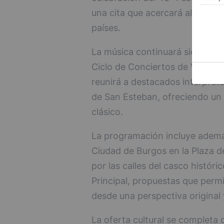
una cita que acercará al público
países.
La música continuará siendo pro
Ciclo de Conciertos de Verano 
reunirá a destacados intérpretes
de San Esteban, ofreciendo un a
clásico.
La programación incluye ademá
Ciudad de Burgos en la Plaza d
por las calles del casco históric
Principal, propuestas que permi
desde una perspectiva original y
La oferta cultural se completa