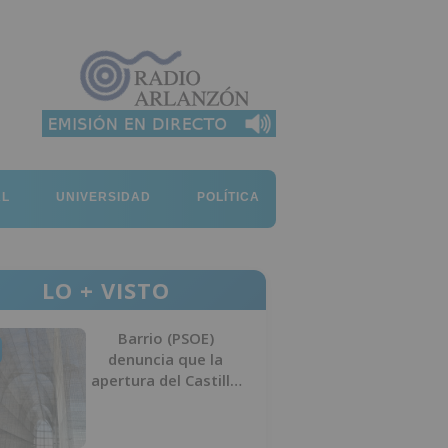
AL
UNIVERSIDAD
POLÍTICA
LO + VISTO
Barrio (PSOE)
denuncia que la
apertura del Castillo
responde a “una
foto” y no a la
culminación del