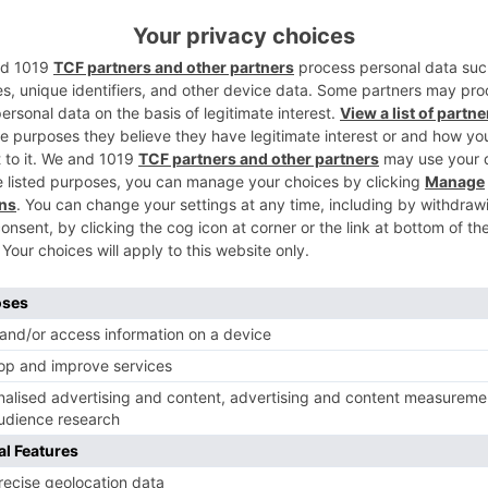
a.
5
as del verano será el XIX Burgos
IMF), que reunirá a reconocidos intérpretes
ales en una amplia programación de
vidades formativas que se desarrollarán
stintos espacios de la ciudad.
papel destacado con la celebración del
e Coreografía Burgos-Nueva York, que
ción del 22 al 24 de julio en el Teatro
s como un referente internacional de la
poránea.
la ciudad volverá a abrirse al mundo con la
ternacional de Folclore Ciudad de Burgos,