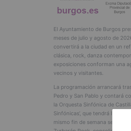
El Ayuntamiento de Burgos pres
meses de julio y agosto de 202
convertirá a la ciudad en un re
clásica, rock, danza contemporá
exposiciones conforman una ag
vecinos y visitantes.
La programación arrancará tras 
Pedro y San Pablo y contará co
la Orquesta Sinfónica de Castill
Sinfónicas’, que tendrá lugar el
mismo fin de semana se celebra
Zurbarán Rock, consolidado co