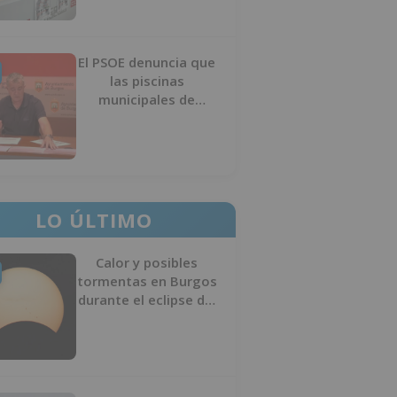
El PSOE denuncia que
las piscinas
municipales de
Burgos llevan seis
meses sin la
desinfección
obligatoria contra
plagas
LO ÚLTIMO
Calor y posibles
tormentas en Burgos
durante el eclipse del
12 de agosto