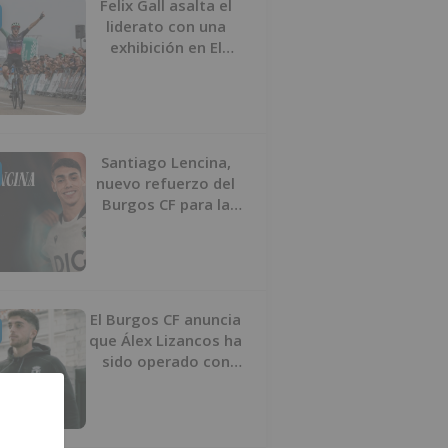
Felix Gall asalta el
liderato con una
exhibición en El
Escudo
Santiago Lencina,
nuevo refuerzo del
Burgos CF para la
temporada 2026/27
El Burgos CF anuncia
que Álex Lizancos ha
sido operado con
éxito del menisco de
su rodilla izquierda