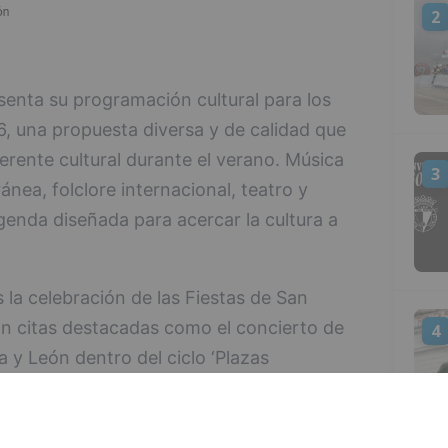
2
enta su programación cultural para los
6, una propuesta diversa y de calidad que
ferente cultural durante el verano. Música
3
nea, folclore internacional, teatro y
enda diseñada para acercar la cultura a
la celebración de las Fiestas de San
n citas destacadas como el concierto de
4
a y León dentro del ciclo ‘Plazas
 10 de julio en la Plaza de San Juan. Ese
rá también una nueva edición del Festival
mo uno de los principales encuentros