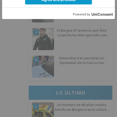
Santiago Lencina, nuevo
3
refuerzo del Burgos CF para la
temporada 2026/27
El Burgos CF anuncia que Álex
4
Lizancos ha sido operado con
éxito del menisco de su rodilla
izquierda
Detenidas tres personas en
5
Quintanar de la Sierra con
hachís, cocaína y marihuana
ocultos en su vehículo
LO ÚLTIMO
Un hombre de 80 años resulta
1
herido en Burgos tras la colisión
entre un turismo y un camión