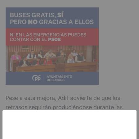
Pese a esta mejora, Adif advierte de que los
retrasos seguirán produciéndose durante las
próximas horas tanto en los trenes que
conectan Burgos con Madrid como en otros
servicios del norte peninsular hasta que finalicen