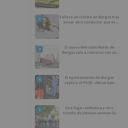
Fallece un ciclista en Burgos tras
2
avisar otro conductor que se
había caído de la bicicleta
El nuevo Mercado Norte de
3
Burgos sale a concurso con un
presupuesto de 21,7 millones
El Ayuntamiento de Burgos
4
replica al PSOE: «No se han
interrumpido» las
desinfecciones municipales
Una fuga combativa y otro
5
triunfo de Johnson animan la
penúltima jornada de la Vuelta a
Burgos