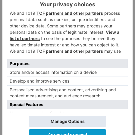
los trabajos y se normalice completamente la
explotación de la línea.
Adif
LO + VISTO
Detienen a un joven de 27 años
1
por el robo de cableado y por
atentado contra los agentes
Calor y posibles tormentas en
2
Burgos durante el eclipse del 12
de agosto