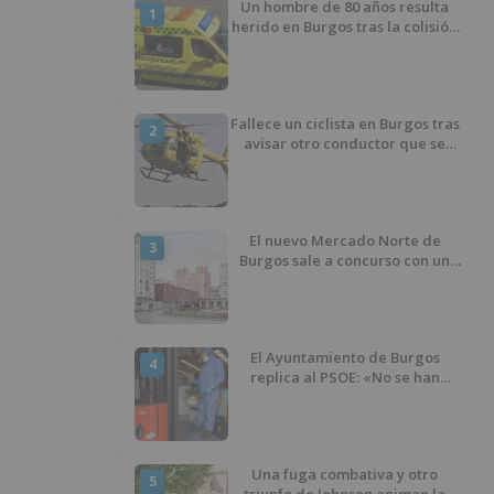
Un hombre de 80 años resulta
1
herido en Burgos tras la colisión
entre un turismo y un camión
Fallece un ciclista en Burgos tras
2
avisar otro conductor que se
había caído de la bicicleta
El nuevo Mercado Norte de
3
Burgos sale a concurso con un
presupuesto de 21,7 millones
El Ayuntamiento de Burgos
4
replica al PSOE: «No se han
interrumpido» las
desinfecciones municipales
Una fuga combativa y otro
5
triunfo de Johnson animan la