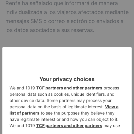
Renfe ha señalado que informará de manera
individualizada a los viajeros afectados mediante
mensajes SMS o correo electrónico enviados a
los datos asociados a sus reservas.
Miranda de Ebro
Movilidad
LO + VISTO
Detienen a un joven de 27 años
1
por el robo de cableado y por
atentado contra los agentes
Calor y posibles tormentas en
2
Burgos durante el eclipse del 12
de agosto