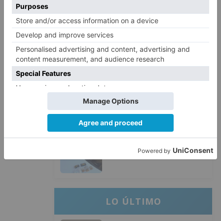
Santiago Lencina, nuevo
3
refuerzo del Burgos CF para la
temporada 2026/27
El Burgos CF anuncia que Álex
4
Lizancos ha sido operado con
éxito del menisco de su rodilla
izquierda
Detenidas tres personas en
5
Quintanar de la Sierra con
hachís, cocaína y marihuana
ocultos en su vehículo
LO ÚLTIMO