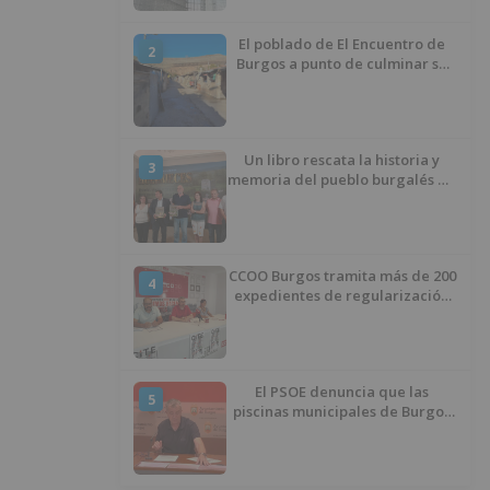
El poblado de El Encuentro de
2
Burgos a punto de culminar su
proceso de realojo
Un libro rescata la historia y
3
memoria del pueblo burgalés de
Huérmeces
CCOO Burgos tramita más de 200
4
expedientes de regularización
de inmigrantes
El PSOE denuncia que las
5
piscinas municipales de Burgos
llevan seis meses sin la
desinfección obligatoria contra
plagas