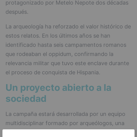
protagonizado por Metelo Nepote dos décadas
después.
La arqueología ha reforzado el valor histórico de
estos relatos. En los últimos años se han
identificado hasta seis campamentos romanos
que rodeaban el oppidum, confirmando la
relevancia militar que tuvo este enclave durante
el proceso de conquista de Hispania.
Un proyecto abierto a la
sociedad
La campaña estará desarrollada por un equipo
multidisciplinar formado por arqueólogos, una
antropóloga y un biólogo, además de tres