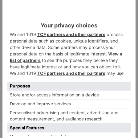
estudiantes que participan gracias al programa
Campus Rural.
El proyecto mantiene también una firme apuesta
por la participación ciudadana. Vecinos de las
localidades próximas colaborarán como
voluntarios en los trabajos de excavación,
convirtiéndose en protagonistas de la
recuperación de un patrimonio que forma parte
de la historia del territorio.
Un pasado que todavía
guarda respuestas
Aunque un siglo después de aquellos conflictos
nació la monumental Clunia romana en el