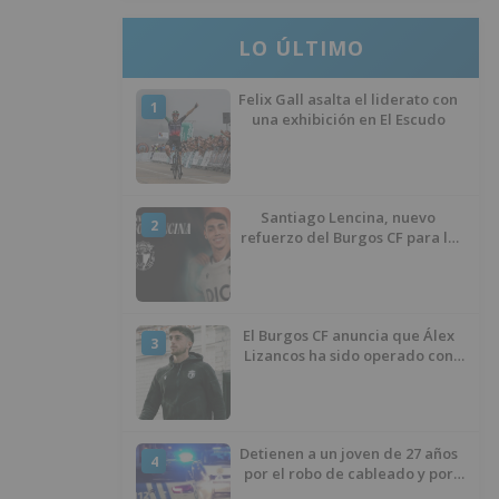
LO ÚLTIMO
Felix Gall asalta el liderato con
1
una exhibición en El Escudo
Santiago Lencina, nuevo
2
refuerzo del Burgos CF para la
temporada 2026/27
El Burgos CF anuncia que Álex
3
Lizancos ha sido operado con
éxito del menisco de su rodilla
izquierda
Detienen a un joven de 27 años
4
por el robo de cableado y por
atentado contra los agentes