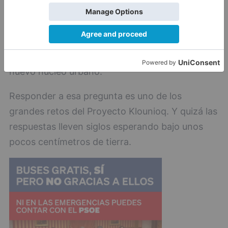
cercano Alto de Castro, los investigadores
todavía desconocen cómo se produjo el tránsito
entre ambas ciudades y cuándo la aristocracia
arévaca abandonó Klounioq para instalarse en el
nuevo núcleo urbano.
Responder a esa pregunta es uno de los
grandes retos del Proyecto Klounioq. Y quizá las
respuestas lleven siglos esperando bajo unos
pocos centímetros de tierra.