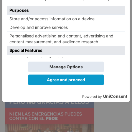
el 25 de mayo. Ahora, y en el marco del examen
de nuevas solicitudes formuladas por otras dos
comunidades autónomas, el Tribunal Supremo
está analizando la posibilidad de acordar el
planteamiento de una cuestión prejudicial ante
el Tribunal de Justicia de la Unión Europea, por
posible vulneración del derecho de la Unión, lo
que evidencia que la cuestión cautelar continúa
abierta, y es posible que así se adopte.