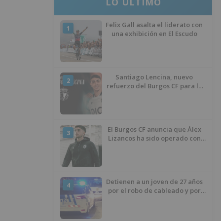
LO ÚLTIMO
Felix Gall asalta el liderato con
1
una exhibición en El Escudo
Santiago Lencina, nuevo
2
refuerzo del Burgos CF para la
temporada 2026/27
El Burgos CF anuncia que Álex
3
Lizancos ha sido operado con
éxito del menisco de su rodilla
izquierda
Detienen a un joven de 27 años
4
por el robo de cableado y por
atentado contra los agentes