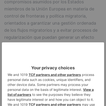
compromisos asumidos por los Estados
miembros de la Unión Europea en materia de
control de fronteras y política migratoria,
orientados a garantizar una gestión ordenada
de los flujos migratorios y a evitar procesos de
regularización que puedan generar un efecto
llamada de carácter masivo.
Cabe señalar que con fecha 22 de mayo, con
anterioridad a la impugnación efectuada por los
Servicios Jurídicos de la Junta, el Tribunal
Supremo ya había desestimado la solicitud de
suspensión del Real Decreto planteada en los
recursos de impugnación interpuestos por una
comunidad autónoma y un partido político,
resolución que fue publicada por dicho tribunal