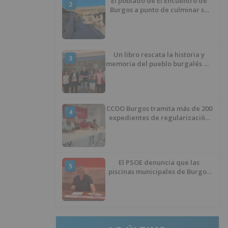
El poblado de El Encuentro de
2
Burgos a punto de culminar su
proceso de realojo
Un libro rescata la historia y
3
memoria del pueblo burgalés de
Huérmeces
CCOO Burgos tramita más de 200
4
expedientes de regularización
de inmigrantes
El PSOE denuncia que las
5
piscinas municipales de Burgos
llevan seis meses sin la
desinfección obligatoria contra
plagas