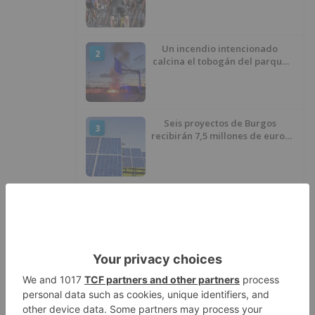
Un incendio intencionado
2
calcina el tobogán del parque
infantil del Barrio del Pilar de
Burgos
Seis proyectos de Burgos
3
recibirán 7,5 millones de euros
para impulsar plantas solares
Herido un hombre de 35 años
4
que iba en silla de ruedas tras
ser atropellado en Burgos
El PSOE advierte de que el
5
Ayuntamiento de Burgos ha
"vaciado la hucha" y depende
del Ministerio para sostener las