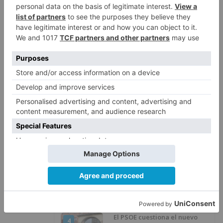
inversiones
LO ÚLTIMO
GALERÍA | La Romería de Las
1
Nieves reúne a cientos de
personas en Las Machorras
Oscar Onley conquista Pineda de
2
la Sierra
CCOO Burgos tramita más de 200
3
expedientes de regularización
de inmigrantes
El PSOE cuestiona el nuevo
4