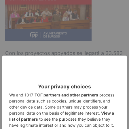
Con los proyectos apoyados se llegará a 33.583
personas en toda la provincia de Burgos. Estos
beneficiarios serán atendidos por entidades
ubicadas en la comarca Odra-Pisuerga (1.103),
Aranda y la Ribera del Duero (264), Miranda de
Ebro (1.156) y Las Merindades (190). Los
proyectos destinados a los 30.870 beneficiarios
restantes serán desarrollados por entidades
cuya sede se encuentra en Burgos capital,