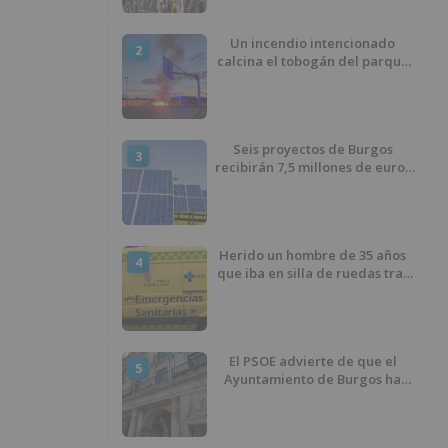
Un incendio intencionado
2
calcina el tobogán del parque
infantil del Barrio del Pilar de
Burgos
Seis proyectos de Burgos
3
recibirán 7,5 millones de euros
para impulsar plantas solares
Herido un hombre de 35 años
4
que iba en silla de ruedas tras
ser atropellado en Burgos
El PSOE advierte de que el
5
Ayuntamiento de Burgos ha
"vaciado la hucha" y depende
del Ministerio para sostener las
inversiones