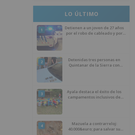
LO ÚLTIMO
Detienen a un joven de 27 años
1
por el robo de cableado y por
atentado contra los agentes
Detenidas tres personas en
2
Quintanar de la Sierra con
hachís, cocaína y marihuana
ocultos en su vehículo
Ayala destaca el éxito de los
3
campamentos inclusivos de
ASPANIAS tras completar todas
las plazas
Mazuela a contrarreloj:
4
40.000&euro; para salvar su
retablo