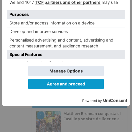
aunque gran parte de estos beneficiarios
residen en otras zonas de la provincia,
incluyendo áreas rurales. En concreto, 1.609 de
estas personas residen en la comarca de Odra-
Pisuerga, por lo que el total de beneficiarios
pertenecientes a dicha comarca en esta
convocatoria será de 2.712.
euros
entidades
sociales
provincia
burgalesa
LO + VISTO
Matthew Brennan conquista el
1
Castillo y se viste de líder en el
estreno de la Vuelta a Burgos