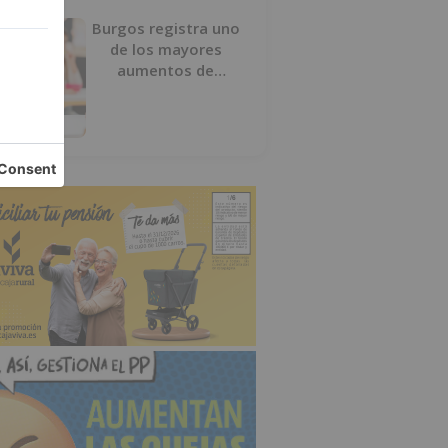
Burgos registra uno
de los mayores
aumentos de
usuarios de
‘Conciliamos Verano’,
con 1.267 niños