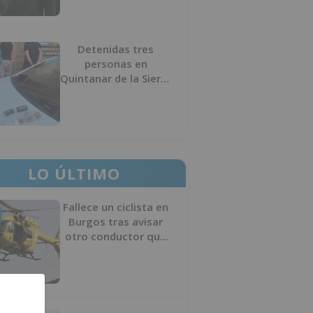
Detenidas tres
personas en
Quintanar de la Sierra
con hachís, cocaína y
marihuana ocultos en
su vehículo
LO ÚLTIMO
Fallece un ciclista en
Burgos tras avisar
otro conductor que
se había caído de la
bicicleta