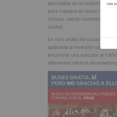
aportados en su mayoría por la
para trabajos en áreas municip
Cívicos, siendo también los aut
ciudad.
En otro orden de cosas se ha
aplazada la inversión para la ca
encontrar una solución al tráfi
diferentes centros de enseñan