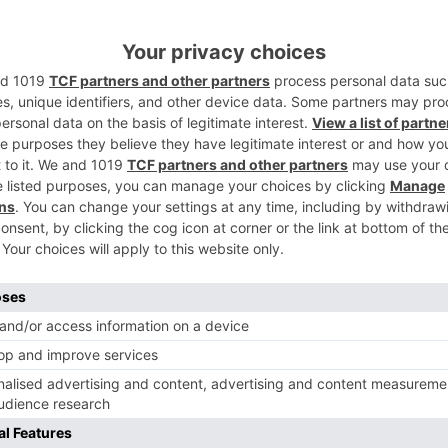
2
y Textil han sido los talleres que se han
o del presente año, esperando que tengan
iones.
a Ayala señala que lo que se pretende con
3
 a personas con más dificultades para su
 que cuando terminen puedan pasar al
gunos trabajos se han aprovechado
tras obras municipales. Tras la formación
4
n certificado profesional que siempre ayuda
atro cursos ha superado los 770.000 euros,