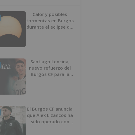
Calor y posibles
tormentas en Burgos
durante el eclipse del
12 de agosto
Santiago Lencina,
nuevo refuerzo del
Burgos CF para la
temporada 2026/27
El Burgos CF anuncia
que Álex Lizancos ha
sido operado con
éxito del menisco de
su rodilla izquierda