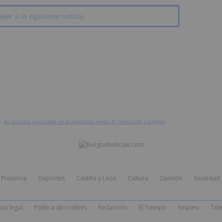
leer a la siguiente noticia
>
46 parados participan en el programa mixto de Formación y Empleo
Provincia
Deportes
Castilla y León
Cultura
Opinión
Sociedad 
iso legal
Política de cookies
Redacción
El Tiempo
Empleo
Tele