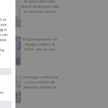
El nuevo Mercado
Norte de Burgos sale
a concurso con un
presupuesto de 21,7
millones
El Ayuntamiento de
Burgos replica al
PSOE: «No se han
interrumpido» las
desinfecciones
municipales
Una fuga combativa
y otro triunfo de
Johnson animan la
penúltima jornada de
la Vuelta a Burgos