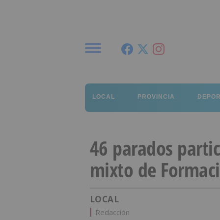
Menú
LOCAL
PROVINCIA
DEPO
46 parados parti
mixto de Formac
LOCAL
Redacción