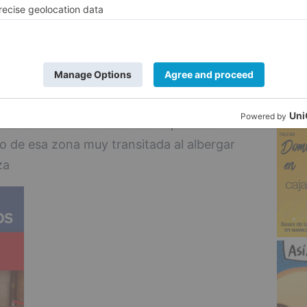
 administración autonómica y han servido
5
ales, principalmente en los Centros
ores de diferentes murales que hay por la
 comentado que de momento sigue
lle Francisco de Vitoria a la espera de
co de esa zona muy transitada al albergar
za