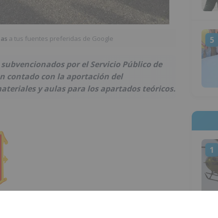
ias
a tus fuentes preferidas de Google
5
 subvencionados por el Servicio Público de
an contado con la aportación del
eriales y aulas para los apartados teóricos.
1