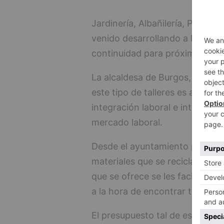
Jardinería, Albañilería, Pintura 
venido desarrollando a lo larg
continuidad para próximas edic
La alcaldesa de Burgos, Cristin
este tipo de talleres es ayudar
integración laboral e intentar
mercado laboral.
Desde el ayuntamiento para al
materiales que se reciclan de o
que se ofrece se les facilita u
a la hora de encontrar trabajo.
El presupuesto tal de estos cu