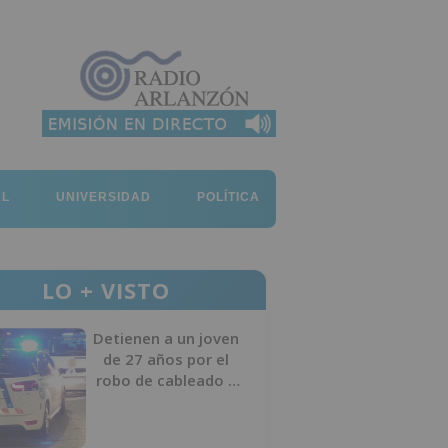
AL
UNIVERSIDAD
POLÍTICA
LO + VISTO
Detienen a un joven
de 27 años por el
robo de cableado y
por atentado contra
los agentes