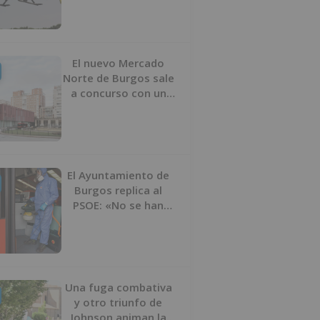
bicicleta
El nuevo Mercado
Norte de Burgos sale
a concurso con un
presupuesto de 21,7
millones
El Ayuntamiento de
Burgos replica al
PSOE: «No se han
interrumpido» las
desinfecciones
municipales
Una fuga combativa
y otro triunfo de
Johnson animan la