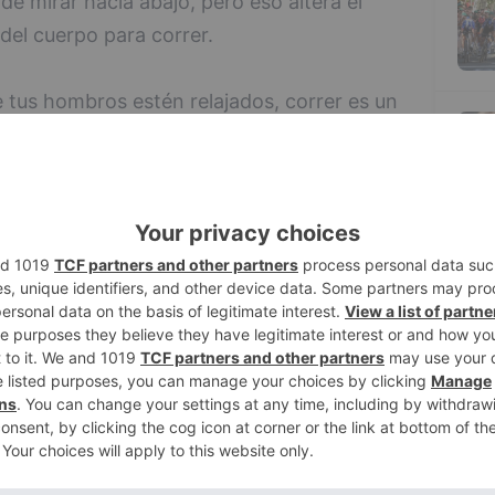
e mirar hacia abajo, pero eso altera el
 del cuerpo para correr.
 tus hombros estén relajados, correr es un
sfrútalo.
5
mente separados del cuerpo, las manos
 en exceso, y abrir el codo a 90 grados, son
 te conciencies de la posición de tus
rlos? Se recomienda que hasta la altura
ura de la cadera, eso sí, no los cruces ya que
usculatura.
ra de correr, debe estar erguido para
n.