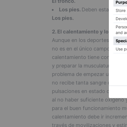
El tronco.
Los pies.
Deben estar el mín
Los pies.
2. El calentamiento y los esti
Aunque en los deportes de imp
no es en el único campo deport
calentamiento tiene como objeti
y preparar la musculatura para 
problema de empezar una activ
no recibe tanta sangre del cora
pulsaciones en estado de repos
al no haber suficiente oxígeno 
para el buen funcionamiento mus
calentamiento debe ir incremen
través de movilizaciones y esti