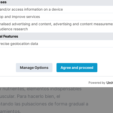
imo de tiempo posible en el suelo.
ramientos.
¿Quieres prevenir las lesiones?
acto es donde suele haber más lesiones,
ivo en el que se producen. El
vo disminuir el riesgo de sufrir una lesión
el esfuerzo a la que se verá sometida. El
idad de manera brusca es que el músculo
zón porque éste trabaja a bajas
o. Es lo que puede dar origen a una lesión
y nutrientes, elementos indispensables
cular. Para hacerlo bien, el
tando las pulsaciones de forma gradual a
ramientos.