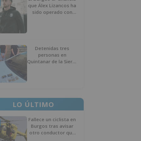
que Álex Lizancos ha
sido operado con
éxito del menisco de
su rodilla izquierda
Detenidas tres
personas en
Quintanar de la Sierra
con hachís, cocaína y
marihuana ocultos en
su vehículo
LO ÚLTIMO
Fallece un ciclista en
Burgos tras avisar
otro conductor que
se había caído de la