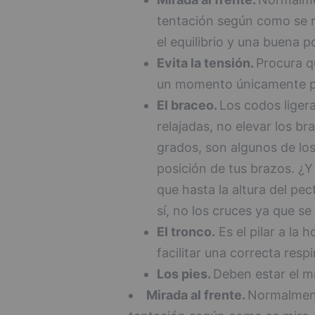
tentación según como se mi
el equilibrio y una buena p
Evita la tensión.
Procura q
un momento únicamente par
El braceo.
Los codos liger
relajadas, no elevar los br
grados, son algunos de los
posición de tus brazos. ¿
que hasta la altura del pect
sí, no los cruces ya que s
El tronco.
Es el pilar a la 
facilitar una correcta respi
Los pies.
Deben estar el mí
Mirada al frente.
Normalment