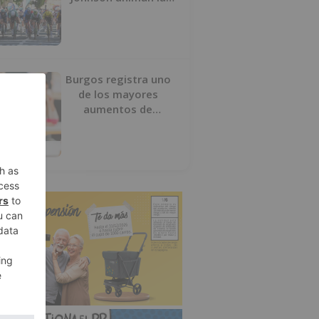
penúltima jornada de
la Vuelta a Burgos
Burgos registra uno
de los mayores
aumentos de
usuarios de
‘Conciliamos Verano’,
con 1.267 niños