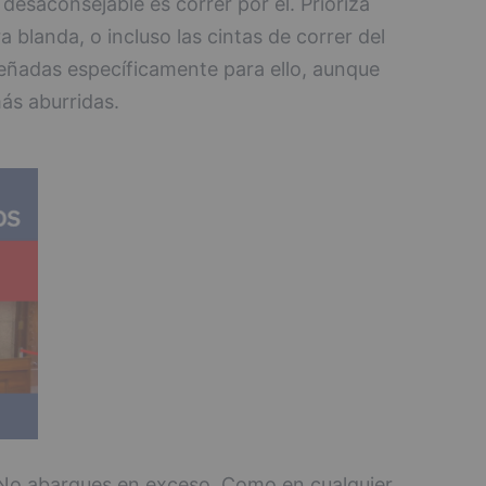
 desaconsejable es correr por él. Prioriza
ra blanda, o incluso las cintas de correr del
eñadas específicamente para ello, aunque
ás aburridas.
o abarques en exceso. Como en cualquier