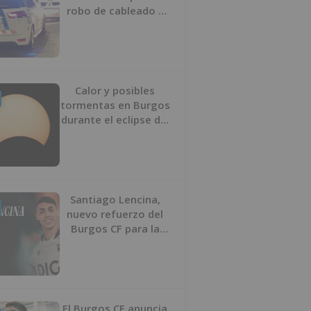
robo de cableado y
por atentado contra
los agentes
Calor y posibles
tormentas en Burgos
durante el eclipse del
12 de agosto
Santiago Lencina,
nuevo refuerzo del
Burgos CF para la
temporada 2026/27
El Burgos CF anuncia