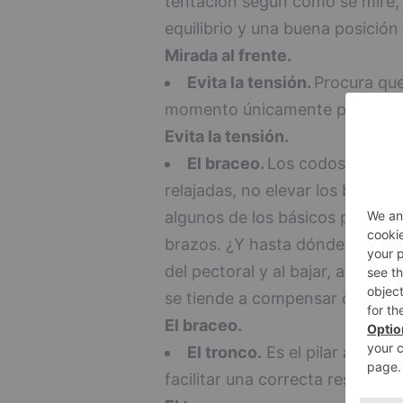
tentación según como se mire, d
equilibrio y una buena posición
Mirada al frente.
Evita la tensión.
Procura que
momento únicamente para ti, di
Evita la tensión.
El braceo.
Los codos ligera
relajadas, no elevar los brazos
algunos de los básicos para que
brazos. ¿Y hasta dónde levanta
del pectoral y al bajar, a la alt
se tiende a compensar con la m
El braceo.
El tronco.
Es el pilar a la ho
facilitar una correcta respiració