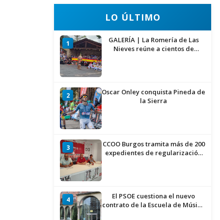
LO ÚLTIMO
GALERÍA | La Romería de Las
1
Nieves reúne a cientos de
personas en Las Machorras
Oscar Onley conquista Pineda de
2
la Sierra
CCOO Burgos tramita más de 200
3
expedientes de regularización
de inmigrantes
El PSOE cuestiona el nuevo
4
contrato de la Escuela de Música
por su “urgencia injustificada”