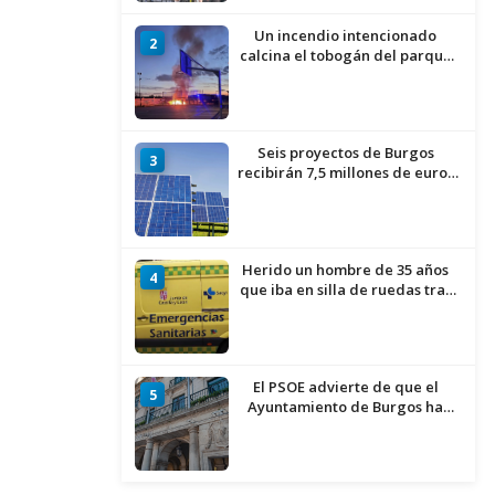
Un incendio intencionado
2
calcina el tobogán del parque
infantil del Barrio del Pilar de
Burgos
Seis proyectos de Burgos
3
recibirán 7,5 millones de euros
para impulsar plantas solares
Herido un hombre de 35 años
4
que iba en silla de ruedas tras
ser atropellado en Burgos
El PSOE advierte de que el
5
Ayuntamiento de Burgos ha
"vaciado la hucha" y depende
del Ministerio para sostener las
inversiones