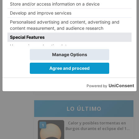
Un libro rescata la historia y
3
memoria del pueblo burgalés de
Huérmeces
CCOO Burgos tramita más de 200
4
expedientes de regularización
de inmigrantes
El PSOE denuncia que las
5
piscinas municipales de Burgos
llevan seis meses sin la
desinfección obligatoria contra
plagas
LO ÚLTIMO
Calor y posibles tormentas en
1
Burgos durante el eclipse del 12
de agosto