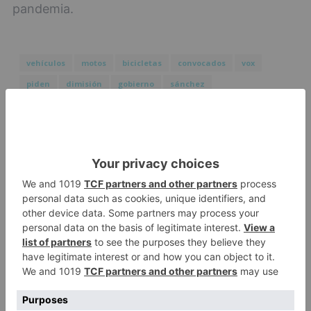
pandemia.
vehículos
motos
bicicletas
convocados
vox
piden
dimisión
gobierno
sánchez
LO + VISTO
Barrio (PSOE) denuncia que la
1
apertura del Castillo responde a
“una foto” y no a la culminación
del proyecto
El poblado de El Encuentro de
2
Burgos a punto de culminar su
proceso de realojo