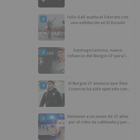
Felix Gall asalta el liderato con
2
una exhibición en El Escudo
Santiago Lencina, nuevo
3
refuerzo del Burgos CF para la
temporada 2026/27
El Burgos CF anuncia que Álex
4
Lizancos ha sido operado con
éxito del menisco de su rodilla
izquierda
Detienen a un joven de 27 años
5
por el robo de cableado y por
atentado contra los agentes