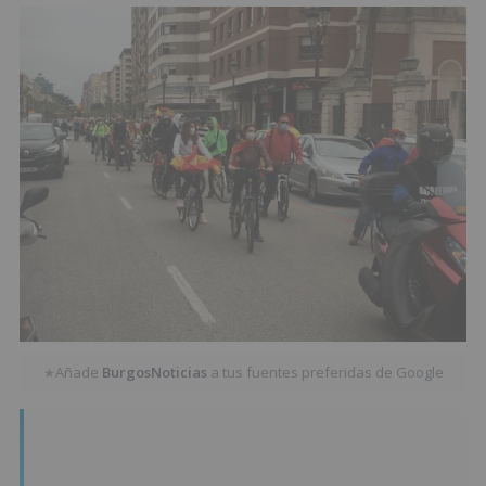
Añade
BurgosNoticias
a tus fuentes preferidas de Google
★